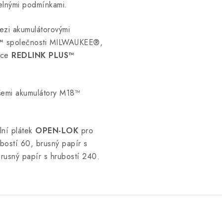
telnými podmínkami.
ezi akumulátorovými
™
společnosti MILWAUKEE®,
ence
REDLINK PLUS™
.
všemi akumulátory M18™
lní plátek
OPEN-LOK
pro
bostí 60, brusný papír s
rusný papír s hrubostí 240.