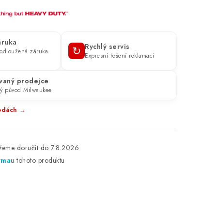
áruka
Rychlý servis
↻
prodloužená záruka
Expresní řešení reklamací
vaný prodejce
ý původ Milwaukee
ýhodách →
7.8.2026
rma
u tohoto produktu