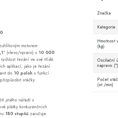
Značka
Kategorie
-0
Hmotnost v
zuhlíkovým motorem
(kg)
,1°
(vlevo/vpravo) s
10 000
í rychlost řezání ve své třídě.
Oscilační 
napravo (°
h aplikací, jako je řezání
tavit do
10 poloh
s funkcí
Počet otáč
přizpůsobit otáčky
(ot./min)
tí jiného nářadí s
ové plátky konkurenčních
ahu
180 stupňů
zaručuje