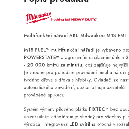
Multifunkční nářadí AKU Milwaukee M18 FMT
M18 FUEL™ multifunkční nářadí
je vybaveno be
POWERSTATE™
a agresivním oscilačním úhlem
2
- 20 000 kmitů
za minutu
, což zajišťuje nejvyšš
Je vhodné pro pohodlné provádění mnoha náročnýc
tvrdého dřeva a dřeva s hřebíky. Ovladač lze nas
automatického zavádění, což umožňuje uživatelům 
prováděné aplikaci.
Systém výměny pilového plátku
FIXTEC™
bez použi
univerzálním adaptérem je vhodný pro všechny pil
výrobců. Integrovaná
LED svítilna
otočná v rozs