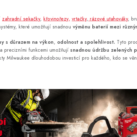
í
zahradní sekačky
,
křovinořezy,
vrtačky
,
rázové utahováky
, br
systémy, které umožňují snadnou
výměnu baterií mezi různým
ny s důrazem na výkon
,
odolnost a spolehlivost.
Tyto prod
 a precizními funkcemi umožňují
snadnou údržbu zelených p
ty Milwaukee dlouhodobou investicí pro každého, kdo se věnu