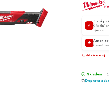
3 roky z
✓
Oficiální 
výrobce
Autorizo
★
Garantovan
Zjistit více o v
Skladem
Doprava zda