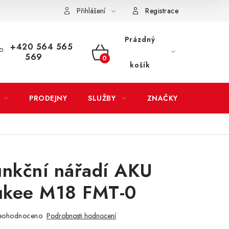
Přihlášení
Registrace
LATBA
EXPEDICE ZBOŽÍ
REKLAMACE ZAKOUPENÉHO ZBOŽÍ
Prázdný
+420 564 565
569
NÁKUPNÍ
košík
KOŠÍK
PRODEJNY
SLUŽBY
ZNAČKY
unkční nářadí AKU
ukee M18 FMT-0
eohodnoceno
Podrobnosti hodnocení