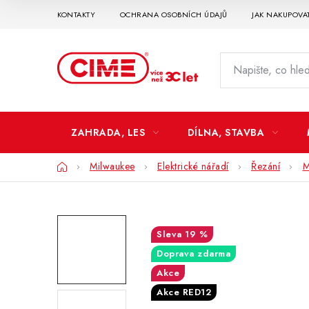
Přejít
KONTAKTY
OCHRANA OSOBNÍCH ÚDAJŮ
JAK NAKUPOVA
na
obsah
ZAHRADA, LES
DÍLNA, STAVBA
Domů
Milwaukee
Elektrické nářadí
Řezání
M
19 %
Doprava zdarma
Akce
Akce RED12