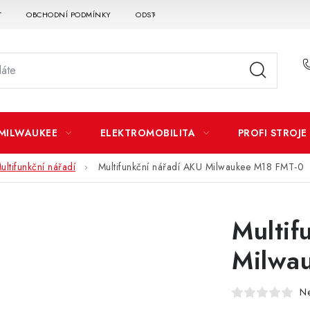
T
OBCHODNÍ PODMÍNKY
ODSTOUPENÍ OD SMLOUVY
DOPRAVA A P
MILWAUKEE
ELEKTROMOBILITA
PROFI STROJE
ultifunkční nářadí
Multifunkční nářadí AKU Milwaukee M18 FMT-0
Multif
Milwa
N