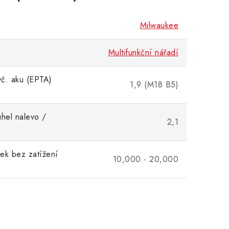
Milwaukee
Multifunkční nářadí
č. aku (EPTA)
1,9 (M18 B5)
úhel nalevo /
2,1
)
ek bez zatížení
10,000 - 20,000