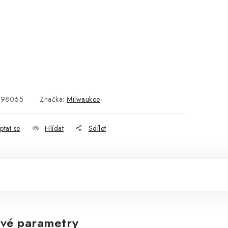
498065
Značka:
Milwaukee
ptat se
Hlídat
Sdílet
vé parametry