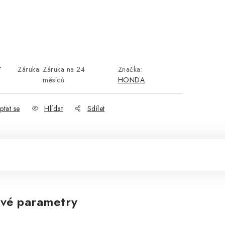
7
Záruka
:
Záruka na 24
Značka:
měsíců
HONDA
ptat se
Hlídat
Sdílet
vé parametry