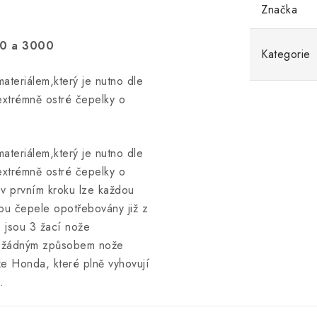
Značka
00 a 3000
Kategorie
ateriálem,který je nutno dle
extrémně ostré čepelky o
ateriálem,který je nutno dle
extrémně ostré čepelky o
e v prvním kroku lze každou
ou čepele opotřebovány již z
e jsou 3 žací nože
e žádným způsobem nože
ože Honda, které plně vyhovují
.