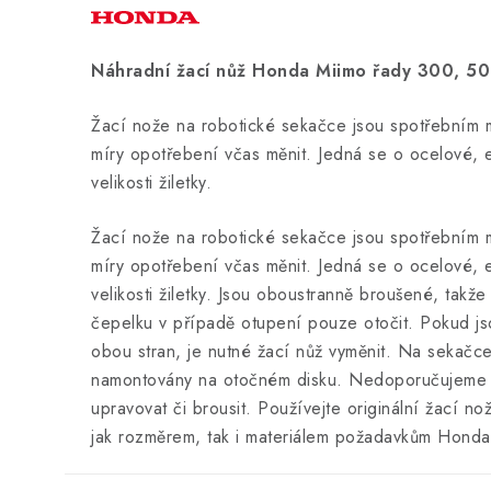
Náhradní žací nůž Honda Miimo řady 300, 5
Žací nože na robotické sekačce jsou spotřebním m
míry opotřebení včas měnit. Jedná se o ocelové, 
velikosti žiletky.
Žací nože na robotické sekačce jsou spotřebním m
míry opotřebení včas měnit. Jedná se o ocelové, 
velikosti žiletky. Jsou oboustranně broušené, takž
čepelku v případě otupení pouze otočit. Pokud js
obou stran, je nutné žací nůž vyměnit. Na sekačc
namontovány na otočném disku. Nedoporučujem
upravovat či brousit. Používejte originální žací n
jak rozměrem, tak i materiálem požadavkům Honda