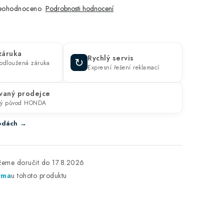
eohodnoceno
Podrobnosti hodnocení
 záruka
Rychlý servis
↻
prodloužená záruka
Expresní řešení reklamací
vaný prodejce
ný původ HONDA
ýhodách →
17.8.2026
rma
u tohoto produktu