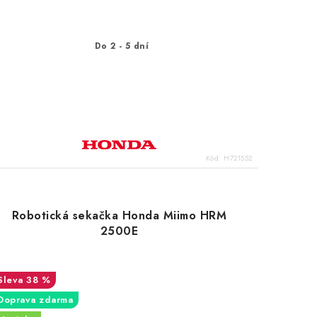
Do 2 - 5 dní
Kód:
H721552
Robotická sekačka Honda Miimo HRM
2500E
38 %
Doprava zdarma