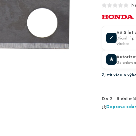
N
Až 5 let
✓
Oficiální 
výrobce
Autorizo
★
Garantova
Zjistit více o v
Do 2 - 5 dní
Doprava zda