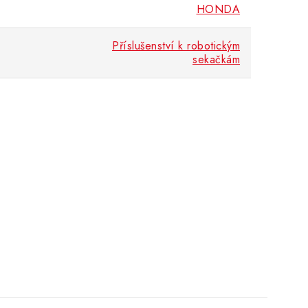
HONDA
Příslušenství k robotickým
sekačkám