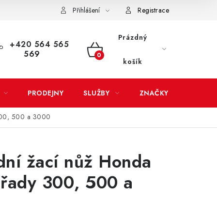
Přihlášení
Registrace
LATBA
EXPEDICE ZBOŽÍ
REKLAMACE ZAKOUPENÉHO ZBOŽÍ
Prázdný
+420 564 565
569
NÁKUPNÍ
košík
KOŠÍK
PRODEJNY
SLUŽBY
ZNAČKY
300, 500 a 3000
ní žací nůž Honda
řady 300, 500 a