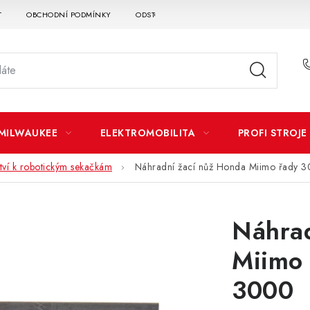
T
OBCHODNÍ PODMÍNKY
ODSTOUPENÍ OD SMLOUVY
DOPRAVA A P
MILWAUKEE
ELEKTROMOBILITA
PROFI STROJE
ství k robotickým sekačkám
Náhradní žací nůž Honda Miimo řady 
Náhrad
Miimo 
3000