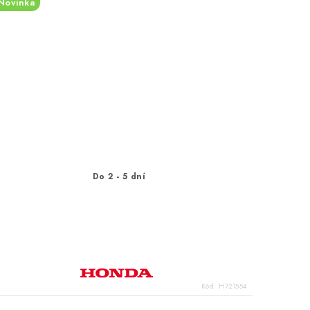
Novinka
Do 2 - 5 dní
Kód:
H721554