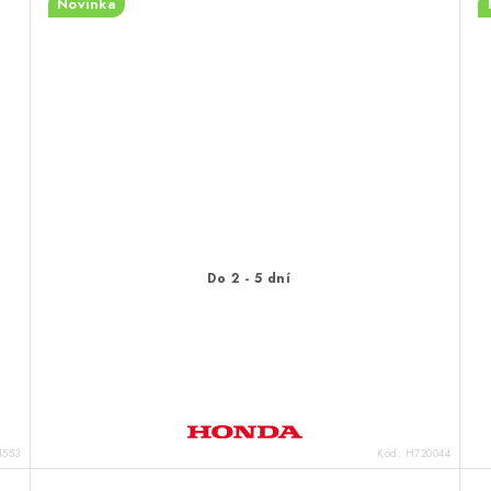
Novinka
Do 2 - 5 dní
1553
Kód:
H720044