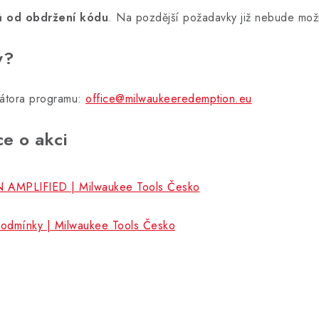
ů od obdržení kódu
. Na pozdější požadavky již nebude možn
y?
átora programu:
office@milwaukeeredemption.eu
e o akci
AMPLIFIED | Milwaukee Tools Česko
odmínky | Milwaukee Tools Česko