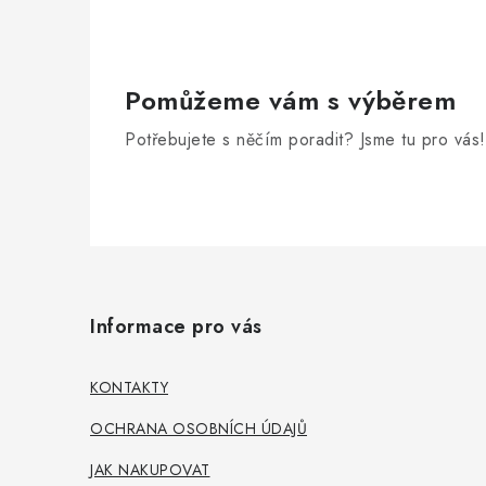
Pomůžeme vám s výběrem
Potřebujete s něčím poradit? Jsme tu pro vás!
Z
á
Informace pro vás
p
a
KONTAKTY
t
OCHRANA OSOBNÍCH ÚDAJŮ
í
JAK NAKUPOVAT