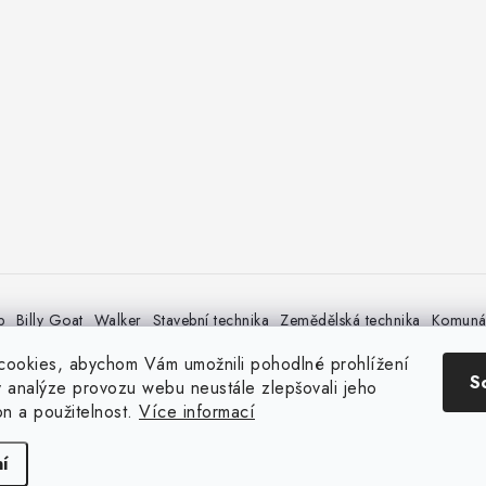
p
Billy Goat
Walker
Stavební technika
Zemědělská technika
Komunál
ookies, abychom Vám umožnili pohodlné prohlížení
S
 analýze provozu webu neustále zlepšovali jeho
on a použitelnost.
Více informací
Copyright 2026
CIME SHOP
. Všechna práva vyhrazena.
Vytvořil Shoptet
í