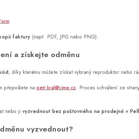
Form
 kopii faktury
(např. PDF, JPG nebo PNG).
lení a získejte odměnu
kód
, díky kterému můžete získat vybraný reproduktor nebo r
m přepošlete na
petr.kral@cime.cz
. Proces schválení ze stra
at nebo ji
vyzvednout bez poštovného na prodejně v Pelhř
 odměnu vyzvednout?