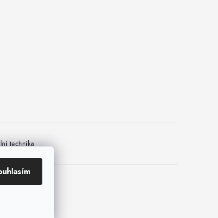
ní technika
ouhlasím