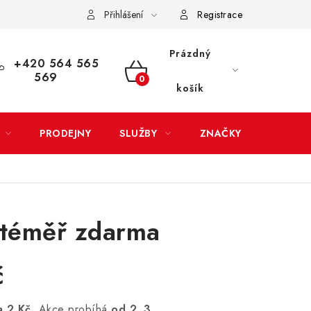
Přihlášení
Registrace
LATBA
EXPEDICE ZBOŽÍ
REKLAMACE ZAKOUPENÉHO ZBOŽÍ
Prázdný
+420 564 565
569
NÁKUPNÍ
košík
KOŠÍK
PRODEJNY
SLUŽBY
ZNAČKY
 téměř zdarma
a 2 Kč
. Akce probíhá
od 2. 3.