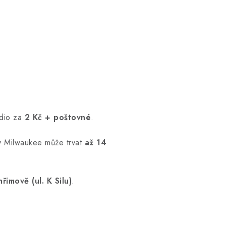
ádio za
2 Kč + poštovné
.
ny Milwaukee může trvat
až 14
imově (ul. K Silu)
.