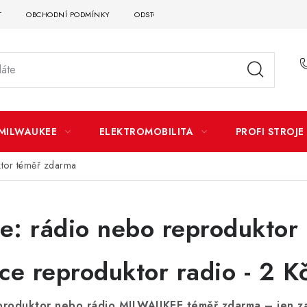
T
OBCHODNÍ PODMÍNKY
ODSTOUPENÍ OD SMLOUVY
DOPRAVA A P
MILWAUKEE
ELEKTROMOBILITA
PROFI STROJE
ktor téměř zdarma
e: rádio nebo reproduktor
produktor nebo rádio MILWAUKEE téměř zdarma – jen z