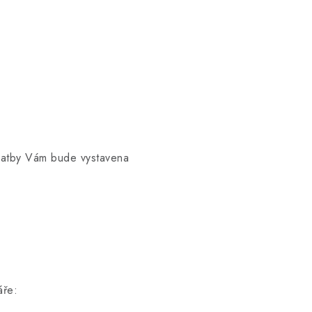
 platby Vám bude vystavena
áře: