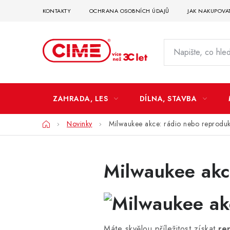
Přejít
KONTAKTY
OCHRANA OSOBNÍCH ÚDAJŮ
JAK NAKUPOVA
na
obsah
ZAHRADA, LES
DÍLNA, STAVBA
Domů
Novinky
Milwaukee akce: rádio nebo reprodu
Milwaukee akc
Máte skvělou příležitost získat
re