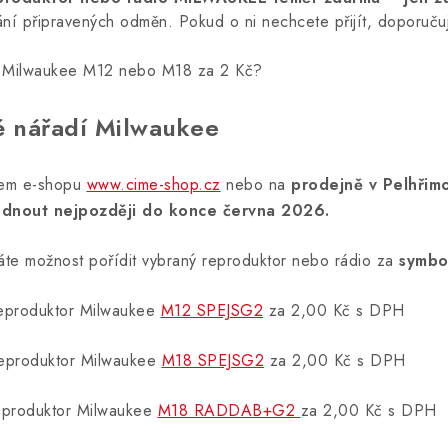
í připravených odměn. Pokud o ni nechcete přijít, doporuču
io Milwaukee M12 nebo M18 za 2 Kč?
é nářadí Milwaukee
šem e-shopu
www.cime-shop.cz
nebo na
prodejně v Pelhřim
nout nejpozději do konce června 2026.
áte možnost pořídit vybraný reproduktor nebo rádio za
symbo
reproduktor Milwaukee
M12 SPEJSG2
za 2,00 Kč s DPH
reproduktor Milwaukee
M18 SPEJSG2
za 2,00 Kč s DPH
reproduktor Milwaukee
M18 RADDAB+G2
za 2,00 Kč s DPH