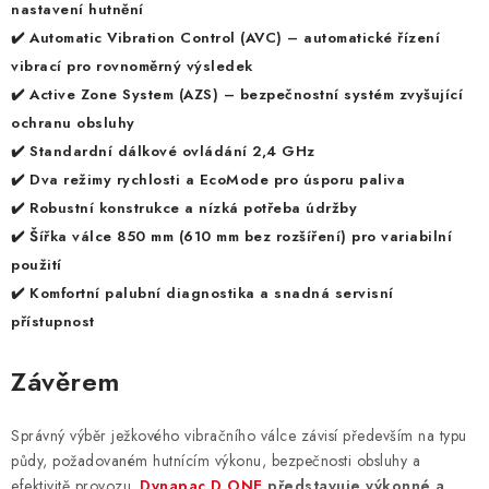
nastavení hutnění
✔️
Automatic Vibration Control (AVC)
– automatické řízení
vibrací pro rovnoměrný výsledek
✔️
Active Zone System (AZS)
– bezpečnostní systém zvyšující
ochranu obsluhy
✔️ Standardní
dálkové ovládání 2,4 GHz
✔️
Dva režimy rychlosti a EcoMode
pro úsporu paliva
✔️
Robustní konstrukce a nízká potřeba údržby
✔️ Šířka válce
850 mm (610 mm bez rozšíření)
pro variabilní
použití
✔️
Komfortní palubní diagnostika
a snadná servisní
přístupnost
Závěrem
Správný výběr ježkového vibračního válce závisí především na typu
půdy, požadovaném hutnícím výkonu, bezpečnosti obsluhy a
efektivitě provozu.
Dynapac D.ONE
představuje výkonné a