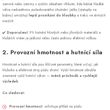
ZNAČKY
zemině nebo zeminy s vyšším obsahem vlhkosti, kde běžné hladké
válce nedosáhnou požadovaného zhutnění. Ježky (výstupky na
KONTAKTY
OCHRANA OSOBNÍCH ÚDAJŮ
bubnu) umožňují
lepší pronikání do hloubky
a trakci ve strmých
svazích.
JAK NAKUPOVAT
OBCHODNÍ PODMÍNKY
ODSTOUPENÍ OD SMLOUVY
DOPRAVA A PLATBA
✔️
Doporučení:
Při hutnění hlinitých nebo jílovitých materiálů a
EXPEDICE ZBOŽÍ
REKLAMACE ZAKOUPENÉHO ZBOŽÍ
hlubších vrstev je ježkový válec často jedinou efektivní volbou.
2. Provozní hmotnost a hutnící síla
Hmotnost a hutnící síla jsou klíčové parametry, které určují, jak
hluboko a efektivně stroj půdu zhutní. Vyšší hmotnost obvykle
znamená vyšší hutnící výkon —
méně průchodů a rychlejší
výsledek
.
Co sledovat:
Provozní hmotnost:
ovlivňuje přítlak na půdu