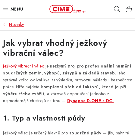
Přejít
Hleda
na
obsah
Novinky
ZAHRADA, LES
Jak vybrat vhodný ježkový
DÍLNA, STAVBA
vibrační válec?
MILWAUKEE
Ježkový vibrační válec
je nezbytný stroj pro
profesionální hutnění
ELEKTROMOBILITA
soudržných zemin, výkopů, zásypů a základů staveb
. Jeho
správná volba ovlivní kvalitu výsledku, provozní náklady i bezpečnost
práce. Níže najdete
komplexní přehled faktorů, které je při
PROFI STROJE
výběru třeba zvážit
, a zároveň doporučení jednoho z
nejmodernějších strojů na trhu —
Dynapac D.ONE s DCI
.
PRODEJNY
1. Typ a vlastnosti půdy
SLUŽBY
Ježkový válec je určený hlavně pro
soudržné půdy
— jíly, bahnité