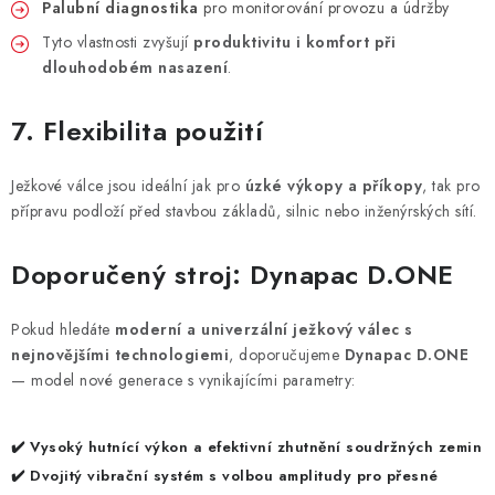
Palubní diagnostika
pro monitorování provozu a údržby
Tyto vlastnosti zvyšují
produktivitu i komfort při
dlouhodobém nasazení
.
7. Flexibilita použití
Ježkové válce jsou ideální jak pro
úzké výkopy a příkopy
, tak pro
přípravu podloží před stavbou základů, silnic nebo inženýrských sítí.
Doporučený stroj: Dynapac D.ONE
Pokud hledáte
moderní a univerzální ježkový válec s
nejnovějšími technologiemi
, doporučujeme
Dynapac D.ONE
— model nové generace s vynikajícími parametry:
✔️
Vysoký hutnící výkon
a efektivní zhutnění soudržných zemin
✔️
Dvojitý vibrační systém s volbou amplitudy
pro přesné