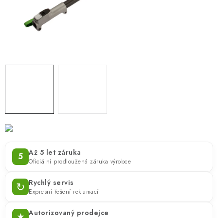
ZNAČKY
KONTAKTY
OCHRANA OSOBNÍCH ÚDAJŮ
JAK NAKUPOVAT
OBCHODNÍ PODMÍNKY
ODSTOUPENÍ OD SMLOUVY
DOPRAVA A PLATBA
EXPEDICE ZBOŽÍ
REKLAMACE ZAKOUPENÉHO ZBOŽÍ
Až 5 let záruka
5
Oficiální prodloužená záruka výrobce
Rychlý servis
↻
Expresní řešení reklamací
Autorizovaný prodejce
★