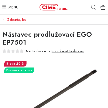
Přejít
Hleda
na
obsah
Zahrada, les
ZAHRADA, LES
Nástavec prodlužovací EGO
DÍLNA, STAVBA
EP7501
MILWAUKEE
Neohodnoceno
Podrobnosti hodnocení
ELEKTROMOBILITA
20 %
Doprava zdarma
PROFI STROJE
PRODEJNY
SLUŽBY