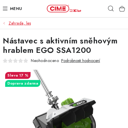
Přejít
Hleda
na
obsah
Zahrada, les
ZAHRADA, LES
Nástavec s aktivním sněhovým
DÍLNA, STAVBA
hrablem EGO SSA1200
MILWAUKEE
Neohodnoceno
Podrobnosti hodnocení
ELEKTROMOBILITA
17 %
Doprava zdarma
PROFI STROJE
PRODEJNY
SLUŽBY