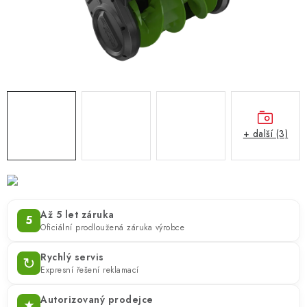
ZNAČKY
KONTAKTY
OCHRANA OSOBNÍCH ÚDAJŮ
JAK NAKUPOVAT
OBCHODNÍ PODMÍNKY
ODSTOUPENÍ OD SMLOUVY
DOPRAVA A PLATBA
EXPEDICE ZBOŽÍ
REKLAMACE ZAKOUPENÉHO ZBOŽÍ
+ další (3)
Až 5 let záruka
5
Oficiální prodloužená záruka výrobce
Rychlý servis
↻
Expresní řešení reklamací
Autorizovaný prodejce
★