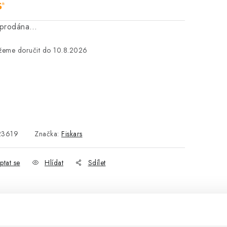
vyprodána…
10.8.2026
23619
Značka:
Fiskars
ptat se
Hlídat
Sdílet