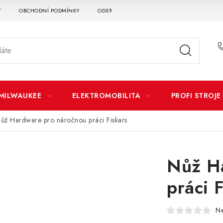
T
OBCHODNÍ PODMÍNKY
ODSTOUPENÍ OD SMLOUVY
DOPRAVA A P
MILWAUKEE
ELEKTROMOBILITA
PROFI STROJE
ůž Hardware pro náročnou práci Fiskars
Nůž H
práci 
N