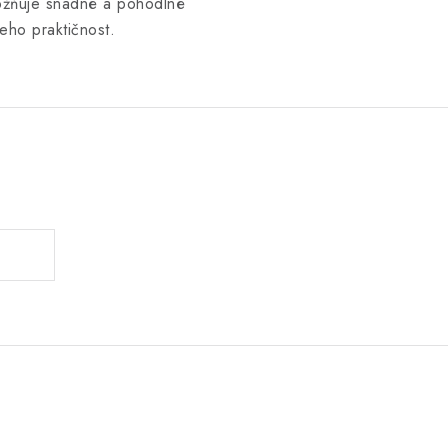
žňuje snadné a pohodlné
eho praktičnost.
.