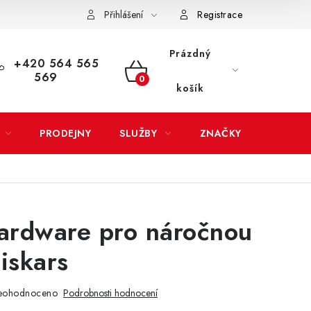
Přihlášení
Registrace
LATBA
EXPEDICE ZBOŽÍ
REKLAMACE ZAKOUPENÉHO ZBOŽÍ
Prázdný
+420 564 565
569
NÁKUPNÍ
košík
KOŠÍK
PRODEJNY
SLUŽBY
ZNAČKY
ardware pro náročnou
Fiskars
eohodnoceno
Podrobnosti hodnocení