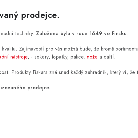
vaný prodejce.
hradní techniky.
Založena byla v roce 1649 ve Finsku
.
ou kvalitu. Zajímavostí pro vás možná bude, že kromě sortimen
adní nástroje
, - sekery, lopatky, palice,
nože
a další.
st. Produkty Fiskars zná snad každý zahradník, který ví, že
orizovaného prodejce.