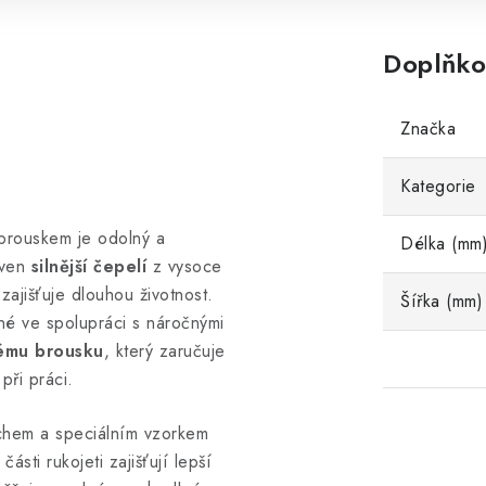
Doplňko
Značka
Kategorie
brouskem je odolný a
Délka (mm
baven
silnější čepelí
z vysoce
zajišťuje dlouhou životnost.
Šířka (mm)
né ve spolupráci s náročnými
ému brousku
, který zaručuje
při práci.
hem a speciálním vzorkem
sti rukojeti zajišťují lepší