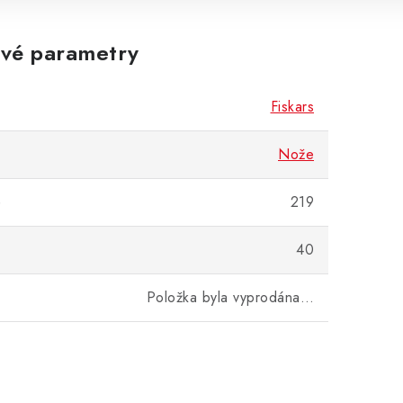
vé parametry
Fiskars
Nože
)
219
40
Položka byla vyprodána…