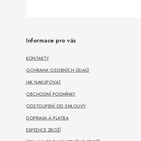
Z
á
Informace pro vás
p
a
KONTAKTY
t
OCHRANA OSOBNÍCH ÚDAJŮ
í
JAK NAKUPOVAT
OBCHODNÍ PODMÍNKY
ODSTOUPENÍ OD SMLOUVY
DOPRAVA A PLATBA
EXPEDICE ZBOŽÍ