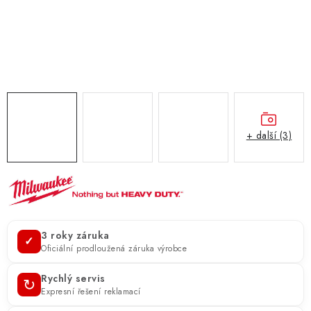
ZNAČKY
KONTAKTY
OCHRANA OSOBNÍCH ÚDAJŮ
JAK NAKUPOVAT
OBCHODNÍ PODMÍNKY
ODSTOUPENÍ OD SMLOUVY
DOPRAVA A PLATBA
EXPEDICE ZBOŽÍ
REKLAMACE ZAKOUPENÉHO ZBOŽÍ
+ další (3)
3 roky záruka
✓
Oficiální prodloužená záruka výrobce
Rychlý servis
↻
Expresní řešení reklamací