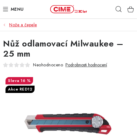
Přejít
Hleda
na
obsah
Nože a čepele
ZAHRADA, LES
Nůž odlamovací Milwaukee –
DÍLNA, STAVBA
25 mm
MILWAUKEE
Neohodnoceno
Podrobnosti hodnocení
ELEKTROMOBILITA
16 %
Akce RED12
PROFI STROJE
PRODEJNY
SLUŽBY