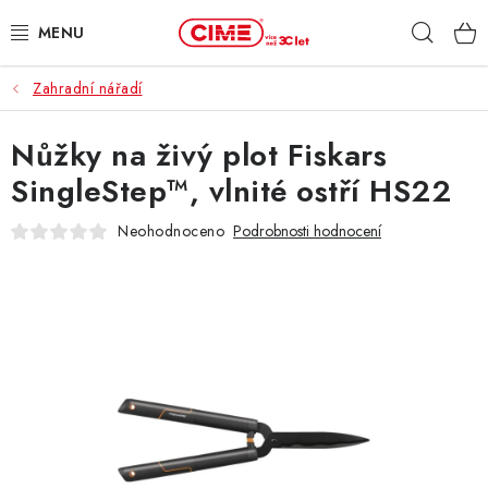
Přejít
Hleda
na
obsah
Zahradní nářadí
ZAHRADA, LES
Nůžky na živý plot Fiskars
DÍLNA, STAVBA
SingleStep™, vlnité ostří HS22
MILWAUKEE
Neohodnoceno
Podrobnosti hodnocení
ELEKTROMOBILITA
PROFI STROJE
PRODEJNY
SLUŽBY