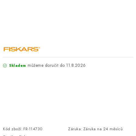
ZNAČKY
KONTAKTY
OCHRANA OSOBNÍCH ÚDAJŮ
JAK NAKUPOVAT
OBCHODNÍ PODMÍNKY
ODSTOUPENÍ OD SMLOUVY
DOPRAVA A PLATBA
EXPEDICE ZBOŽÍ
REKLAMACE ZAKOUPENÉHO ZBOŽÍ
11.8.2026
Skladem
Kód zboží:
FR-114730
Záruka
:
Záruka na 24 měsíců