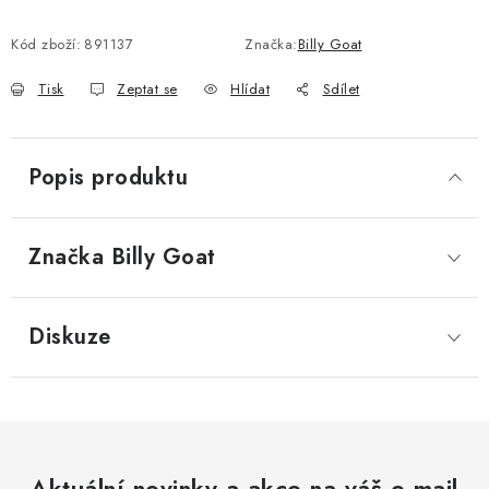
Kód zboží:
891137
Značka:
Billy Goat
Tisk
Zeptat se
Hlídat
Sdílet
Popis produktu
Značka
 Billy Goat
Diskuze
Aktuální novinky a akce na váš e-mail