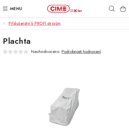
Přejít
Hleda
na
obsah
Příslušenství k PROFI strojům
ZAHRADA, LES
Plachta
DÍLNA, STAVBA
Neohodnoceno
Podrobnosti hodnocení
MILWAUKEE
ELEKTROMOBILITA
PROFI STROJE
PRODEJNY
SLUŽBY