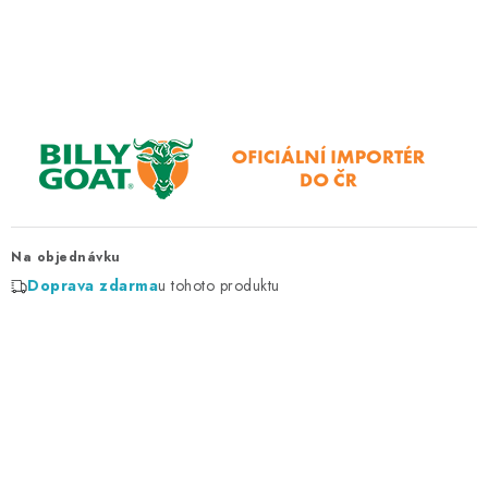
ZNAČKY
KONTAKTY
OCHRANA OSOBNÍCH ÚDAJŮ
JAK NAKUPOVAT
OBCHODNÍ PODMÍNKY
ODSTOUPENÍ OD SMLOUVY
DOPRAVA A PLATBA
EXPEDICE ZBOŽÍ
REKLAMACE ZAKOUPENÉHO ZBOŽÍ
Na objednávku
Doprava zdarma
u tohoto produktu