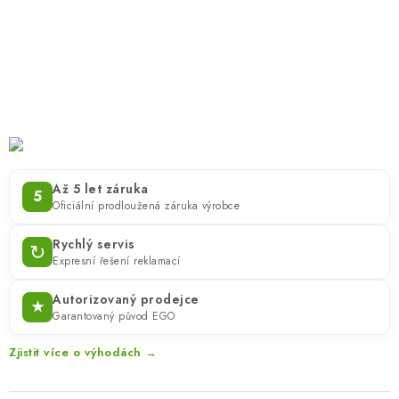
ZNAČKY
KONTAKTY
OCHRANA OSOBNÍCH ÚDAJŮ
JAK NAKUPOVAT
OBCHODNÍ PODMÍNKY
ODSTOUPENÍ OD SMLOUVY
DOPRAVA A PLATBA
EXPEDICE ZBOŽÍ
REKLAMACE ZAKOUPENÉHO ZBOŽÍ
Až 5 let záruka
5
Oficiální prodloužená záruka výrobce
Rychlý servis
↻
Expresní řešení reklamací
Autorizovaný prodejce
★
Garantovaný původ EGO
Zjistit více o výhodách →