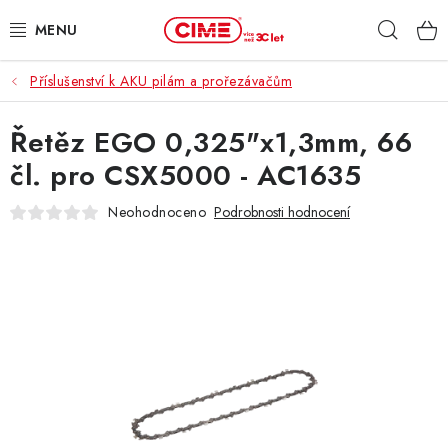
Přejít
Hleda
na
obsah
Příslušenství k AKU pilám a prořezávačům
ZAHRADA, LES
Řetěz EGO 0,325"x1,3mm, 66
DÍLNA, STAVBA
čl. pro CSX5000 - AC1635
MILWAUKEE
Neohodnoceno
Podrobnosti hodnocení
ELEKTROMOBILITA
PROFI STROJE
PRODEJNY
SLUŽBY