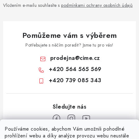
Vložením e-mailu souhlasíte s
podmínkami ochrany osobních údajů
Pomůžeme vám s výběrem
Potřebujete s něčím poradit? Jsme tu pro vás!
prodejna
@
cime.cz
+420 564 565 569
+420 739 085 343
Používáme cookies, abychom Vám umožnili pohodlné
Z
prohlížení webu a díky analýze provozu webu neustále