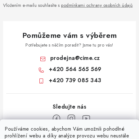
Vložením e-mailu souhlasíte s
podmínkami ochrany osobních údajů
Pomůžeme vám s výběrem
Potřebujete s něčím poradit? Jsme tu pro vás!
prodejna
@
cime.cz
+420 564 565 569
+420 739 085 343
Používáme cookies, abychom Vám umožnili pohodlné
Z
prohlížení webu a díky analýze provozu webu neustále