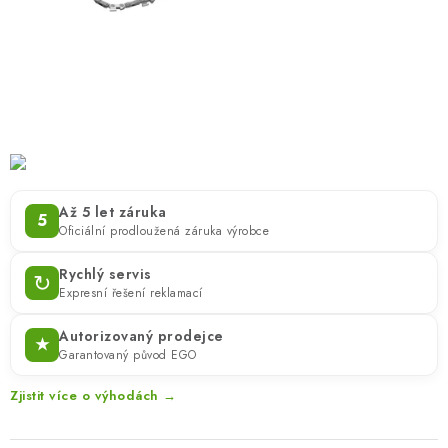
ZNAČKY
KONTAKTY
OCHRANA OSOBNÍCH ÚDAJŮ
JAK NAKUPOVAT
OBCHODNÍ PODMÍNKY
ODSTOUPENÍ OD SMLOUVY
DOPRAVA A PLATBA
EXPEDICE ZBOŽÍ
REKLAMACE ZAKOUPENÉHO ZBOŽÍ
Až 5 let záruka
5
Oficiální prodloužená záruka výrobce
Rychlý servis
↻
Expresní řešení reklamací
Autorizovaný prodejce
★
Garantovaný původ EGO
Zjistit více o výhodách →