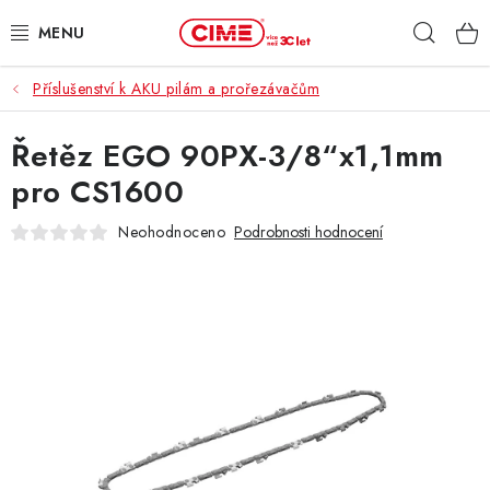
Přejít
Hleda
na
obsah
Příslušenství k AKU pilám a prořezávačům
ZAHRADA, LES
Řetěz EGO 90PX-3/8“x1,1mm
DÍLNA, STAVBA
pro CS1600
MILWAUKEE
Neohodnoceno
Podrobnosti hodnocení
ELEKTROMOBILITA
PROFI STROJE
PRODEJNY
SLUŽBY