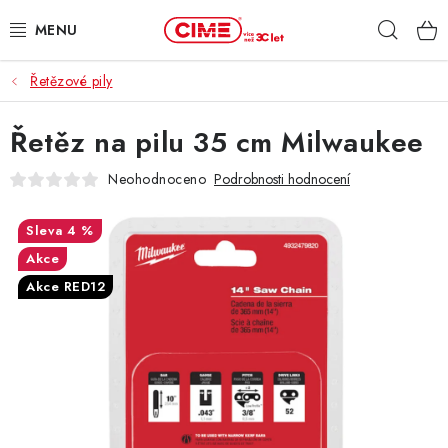
Přejít
Hleda
na
obsah
Řetězové pily
ZAHRADA, LES
Řetěz na pilu 35 cm Milwaukee
DÍLNA, STAVBA
Neohodnoceno
Podrobnosti hodnocení
MILWAUKEE
4 %
ELEKTROMOBILITA
Akce
Akce RED12
PROFI STROJE
PRODEJNY
SLUŽBY