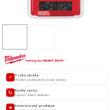
ZNAČKY
KONTAKTY
OCHRANA OSOBNÍCH ÚDAJŮ
JAK NAKUPOVAT
OBCHODNÍ PODMÍNKY
ODSTOUPENÍ OD SMLOUVY
DOPRAVA A PLATBA
EXPEDICE ZBOŽÍ
REKLAMACE ZAKOUPENÉHO ZBOŽÍ
3 roky záruka
✓
Oficiální prodloužená záruka výrobce
Rychlý servis
↻
Expresní řešení reklamací
Autorizovaný prodejce
★