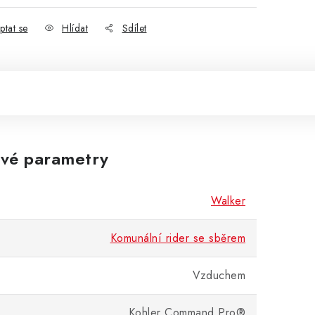
ptat se
Hlídat
Sdílet
vé parametry
Walker
Komunální rider se sběrem
Vzduchem
Kohler Command Pro®