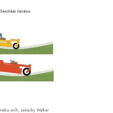
pování
ém terénu
ty nebo sníh, sekačky Walker