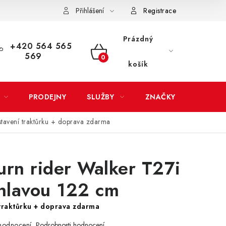
Přihlášení
Registrace
LATBA
EXPEDICE ZBOŽÍ
REKLAMACE ZAKOUPENÉHO ZBOŽÍ
Prázdný
+420 564 565
569
NÁKUPNÍ
košík
KOŠÍK
PRODEJNY
SLUŽBY
ZNAČKY
stavení traktůrku + doprava zdarma
urn rider Walker T27i
 hlavou 122 cm
traktůrku + doprava zdarma
hodnocení
Podrobnosti hodnocení