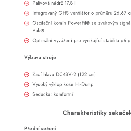
Palivová nádrž 17,8 l
Integrovaný GHS ventilátor o průměru 26,67 
Oscilační komín PowerFil® se zvukovým signá
Pak®
Optimální vyvážení pro vynikající stabilitu při 
Výbava stroje
Žací hlava DC48V-2 (122 cm)
Vysoký výklop koše Hi-Dump
Sedačka: komfortní
Charakteristiky sekače
Přední sečení