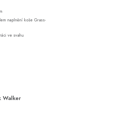
cm
lem naplnění koše Grass-
práci ve svahu
k Walker