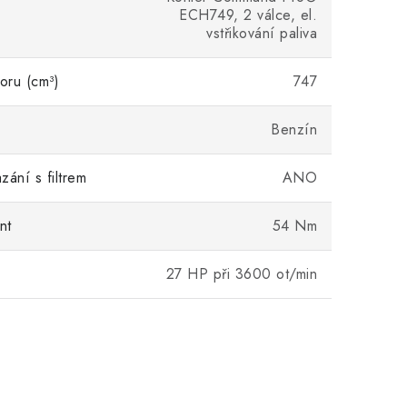
ECH749, 2 válce, el.
vstřikování paliva
oru (cm³)
747
Benzín
zání s filtrem
ANO
nt
54 Nm
27 HP při 3600 ot/min