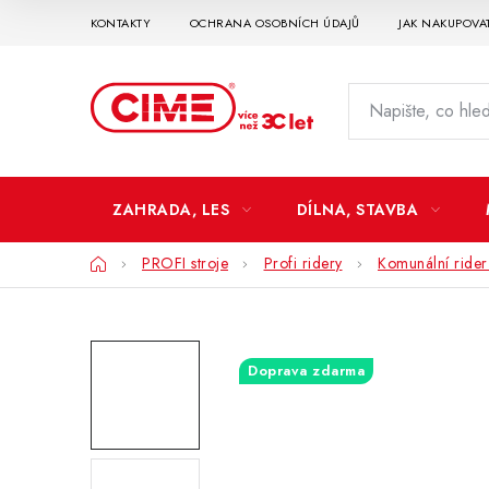
Přejít
KONTAKTY
OCHRANA OSOBNÍCH ÚDAJŮ
JAK NAKUPOVA
na
obsah
ZAHRADA, LES
DÍLNA, STAVBA
Domů
PROFI stroje
Profi ridery
Komunální rider
Doprava zdarma