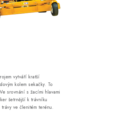
ojem vytváří kratší
zdovým kolem sekačky. To
Ve srovnání s žacími hlavami
er šetrnější k trávníku
trávy ve členitém terénu.