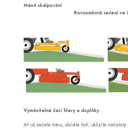
Méně skal
Rovnoměrné sečení ve členit
Vyměnitelné žací hlavy a doplňky
Ať už sečete trávu, sbíráte listí, uklízíte nečisto