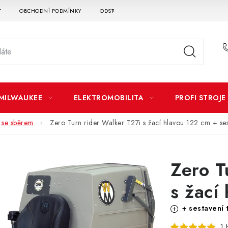
T
OBCHODNÍ PODMÍNKY
ODSTOUPENÍ OD SMLOUVY
DOPRAVA A P
MILWAUKEE
ELEKTROMOBILITA
PROFI STROJE
 se sběrem
Zero Turn rider Walker T27i s žací hlavou 122 cm
+ se
Zero T
s žací
+ sestavení 
1 