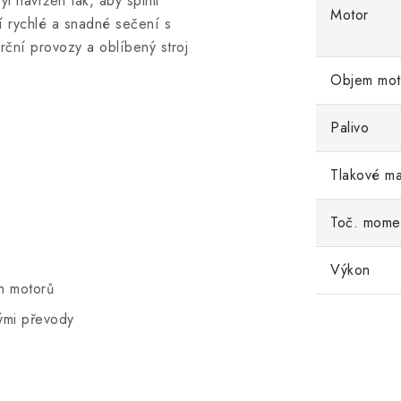
l navržen tak, aby splnil
Motor
jí rychlé a snadné sečení s
rční provozy a oblíbený stroj
Objem mot
Palivo
Tlakové ma
Toč. mome
Výkon
h motorů
ými převody