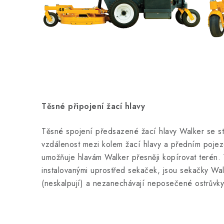
Těsné připojení žací hlavy
Těsné spojení předsazené žací hlavy Walker se str
vzdálenost mezi kolem žací hlavy a předním poje
umožňuje hlavám Walker přesněji kopírovat terén. 
instalovanými uprostřed sekaček, jsou sekačky Walk
(neskalpují) a nezanechávají neposečené ostrůvky 