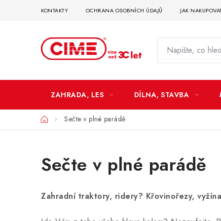
Přejít
KONTAKTY
OCHRANA OSOBNÍCH ÚDAJŮ
JAK NAKUPOVA
na
obsah
ZAHRADA, LES
DÍLNA, STAVBA
Domů
Sečte v plné parádě
Sečte v plné parádě
Zahradní traktory, ridery? Křovinořezy, vyž