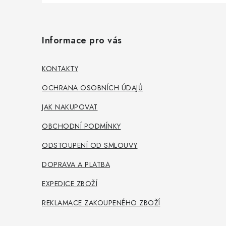
Z
á
Informace pro vás
p
a
KONTAKTY
t
OCHRANA OSOBNÍCH ÚDAJŮ
í
JAK NAKUPOVAT
OBCHODNÍ PODMÍNKY
ODSTOUPENÍ OD SMLOUVY
DOPRAVA A PLATBA
EXPEDICE ZBOŽÍ
REKLAMACE ZAKOUPENÉHO ZBOŽÍ