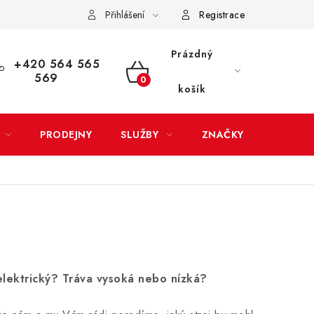
Přihlášení
Registrace
LATBA
EXPEDICE ZBOŽÍ
REKLAMACE ZAKOUPENÉHO ZBOŽÍ
Prázdný
+420 564 565
569
NÁKUPNÍ
košík
KOŠÍK
PRODEJNY
SLUŽBY
ZNAČKY
elektrický? Tráva vysoká nebo nízká?