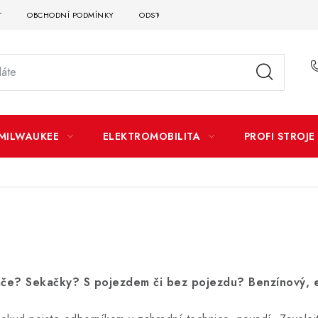
T
OBCHODNÍ PODMÍNKY
ODSTOUPENÍ OD SMLOUVY
DOPRAVA A P
MILWAUKEE
ELEKTROMOBILITA
PROFI STROJE
ínače? Sekačky? S pojezdem či bez pojezdu? Benzínový, 