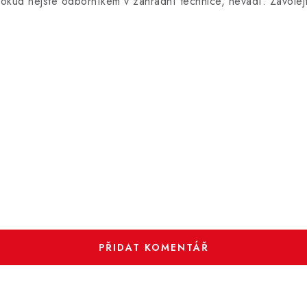
kud nejste odborníkem v zahradní technice, nevadí. Zavolejt
.
PŘIDAT KOMENTÁŘ