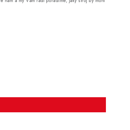
e nám a my Vám rádi poradíme, jaký stroj by mohl