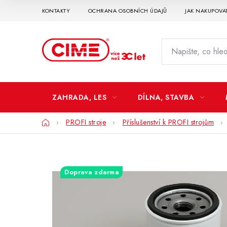
Přejít
KONTAKTY
OCHRANA OSOBNÍCH ÚDAJŮ
JAK NAKUPOVA
na
obsah
ZAHRADA, LES
DÍLNA, STAVBA
Domů
PROFI stroje
Příslušenství k PROFI strojům
Doprava zdarma