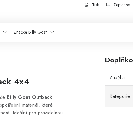
Tisk
Zeptat se
Značka Billy Goat
Doplňko
Značka
back 4x4
Kategorie
vače
Billy Goat Outback
 spotřební materiál, které
otnost. Ideální pro pravidelnou