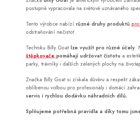
Značka
Billy Goat
je americkým výrobcem zahradn
postupně vypracovala na světově uznávaného spec
Tento výrobce nabízí
různé druhy produktů
pro
odstraňování nečistot.
Techniku Billy Goat
lze využít pro různé účely
. 
štěpkovače
pomáhají udržovat čistotu
a esteti
parky, trávníky i dalších zelených plochy na života
Značka Billy Goat si získala důvěru a respekt zák
oblíbenou volbou pro profesionály i domácí zahra
servis i rychlou dodávku náhradních dílů.
Splňujeme potřebná pravidla a díky tomu jsm