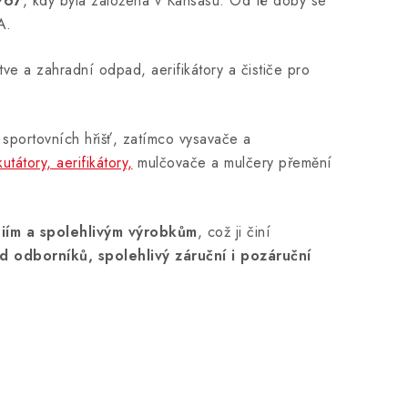
967
, kdy byla založena v Kansasu. Od té doby se
A.
tve a zahradní odpad, aerifikátory a čističe pro
 sportovních hřišť, zatímco vysavače a
kutátory, aerifikátory,
mulčovače a mulčery přemění
giím a spolehlivým výrobkům
, což ji činí
 odborníků, spolehlivý záruční i pozáruční