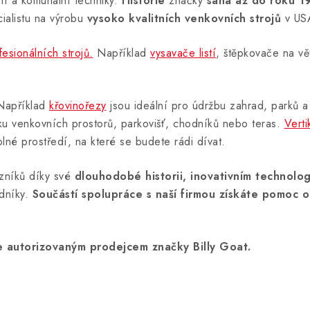
í a komunální techniky.
Historie
značky
sahá až do roku 1
ialistu na výrobu
vysoko kvalitních venkovních strojů
v US
fesionálních strojů.
Například
vysavače listí
, štěpkovače na vě
Například
křovinořezy
jsou ideální pro údržbu zahrad, parků a
ku venkovních prostorů, parkovišť, chodníků nebo teras.
Verti
plné prostředí, na které se budete rádi dívat.
azníků díky své
dlouhodobé historii, inovativním technolo
dníky.
Součástí spolupráce s naší firmou získáte pomoc od
e autorizovaným prodejcem značky Billy Goat.