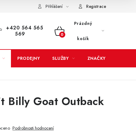
Přihlášení
Registrace
LATBA
EXPEDICE ZBOŽÍ
REKLAMACE ZAKOUPENÉHO ZBOŽÍ
Prázdný
+420 564 565
569
NÁKUPNÍ
košík
KOŠÍK
PRODEJNY
SLUŽBY
ZNAČKY
it Billy Goat Outback
oceno
Podrobnosti hodnocení