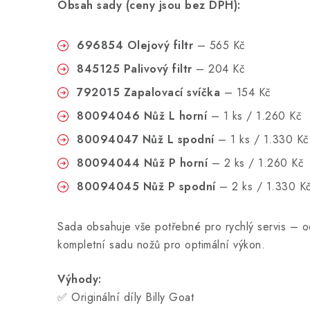
Obsah sady (ceny jsou bez DPH):
696854 Olejový filtr
– 565 Kč
845125 Palivový filtr
– 204 Kč
792015 Zapalovací svíčka
– 154 Kč
80094046 Nůž L horní
– 1 ks / 1.260 Kč
80094047 Nůž L spodní
– 1 ks / 1.330 Kč
80094044 Nůž P horní
– 2 ks / 1.260 Kč
80094045 Nůž P spodní
– 2 ks / 1.330 K
Sada obsahuje vše potřebné pro rychlý servis – od
kompletní sadu nožů pro optimální výkon.
Výhody:
✅ Originální díly Billy Goat