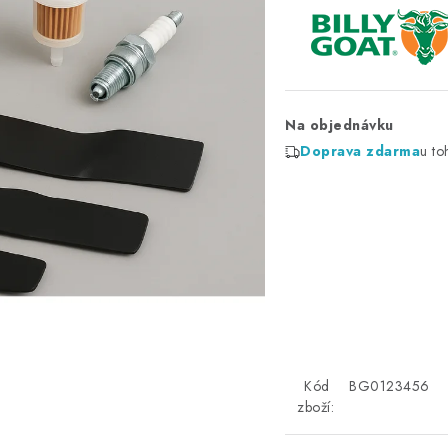
Na objednávku
Doprava zdarma
u to
Kód
BG0123456
zboží: