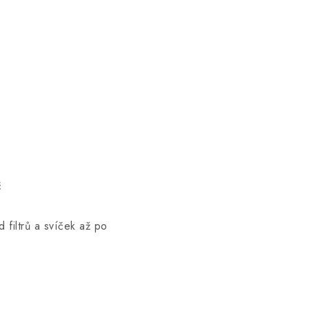
č
 filtrů a svíček až po