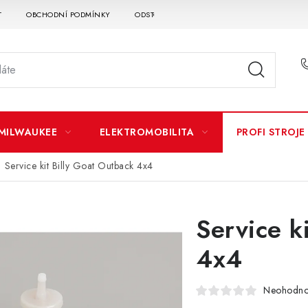
T
OBCHODNÍ PODMÍNKY
ODSTOUPENÍ OD SMLOUVY
DOPRAVA A P
MILWAUKEE
ELEKTROMOBILITA
PROFI STROJE
Service kit Billy Goat Outback 4x4
Service k
4x4
Neohodn