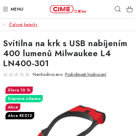
Přejít
Hleda
na
obsah
Čelové baterky
ZAHRADA, LES
Svítilna na krk s USB nabíjením
DÍLNA, STAVBA
400 lumenů Milwaukee L4
MILWAUKEE
LN400-301
ELEKTROMOBILITA
Neohodnoceno
Podrobnosti hodnocení
PROFI STROJE
10 %
Doprava zdarma
PRODEJNY
Akce
Akce RED12
SLUŽBY