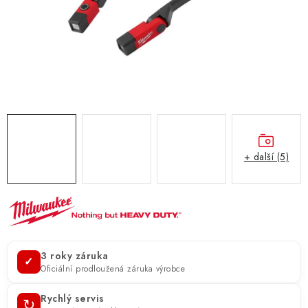
ZNAČKY
KONTAKTY
OCHRANA OSOBNÍCH ÚDAJŮ
JAK NAKUPOVAT
OBCHODNÍ PODMÍNKY
ODSTOUPENÍ OD SMLOUVY
DOPRAVA A PLATBA
EXPEDICE ZBOŽÍ
REKLAMACE ZAKOUPENÉHO ZBOŽÍ
+ další (5)
3 roky záruka
✓
Oficiální prodloužená záruka výrobce
Rychlý servis
↻