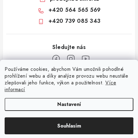
+420 564 565 569
+420 739 085 343
Používáme cookies, abychom Vám umožnili pohodlné
Z
prohlížení webu a díky analýze provozu webu neustále
zlepšovali jeho funkce, výkon a použitelnost.
Více
á
informací
Informace pro vás
p
a
KONTAKTY
CIME group
Billy Goat
Walker
Stavební technika
Nastavení
t
Zemědělská technika
Komunální technika
OCHRANA OSOBNÍCH ÚDAJŮ
í
Souhlasím
JAK NAKUPOVAT
Copyright 2026
CIME SHOP
. Všechna práva vyhrazena.
Vytvořil Shoptet
OBCHODNÍ PODMÍNKY