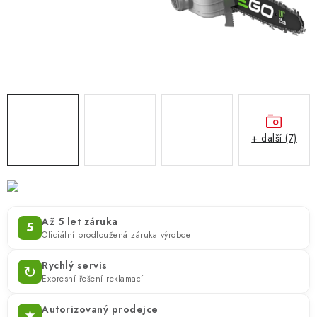
ZNAČKY
KONTAKTY
OCHRANA OSOBNÍCH ÚDAJŮ
JAK NAKUPOVAT
OBCHODNÍ PODMÍNKY
ODSTOUPENÍ OD SMLOUVY
DOPRAVA A PLATBA
EXPEDICE ZBOŽÍ
REKLAMACE ZAKOUPENÉHO ZBOŽÍ
+ další (7)
Až 5 let záruka
5
Oficiální prodloužená záruka výrobce
Rychlý servis
↻
Expresní řešení reklamací
Autorizovaný prodejce
★