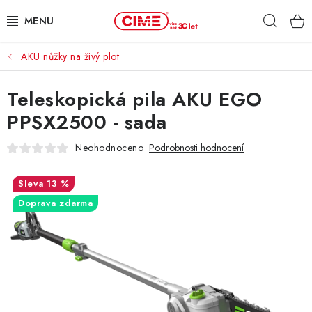
Přejít
Hleda
na
obsah
AKU nůžky na živý plot
ZAHRADA, LES
Teleskopická pila AKU EGO
DÍLNA, STAVBA
PPSX2500 - sada
MILWAUKEE
Neohodnoceno
Podrobnosti hodnocení
ELEKTROMOBILITA
13 %
Doprava zdarma
PROFI STROJE
PRODEJNY
SLUŽBY