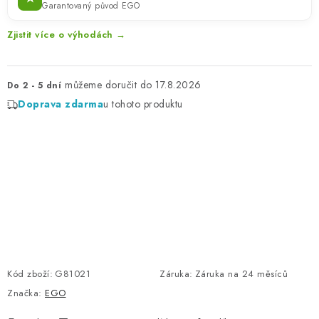
Garantovaný původ EGO
Zjistit více o výhodách →
17.8.2026
Do 2 - 5 dní
Doprava zdarma
u tohoto produktu
Kód zboží:
G81021
Záruka
:
Záruka na 24 měsíců
Značka:
EGO