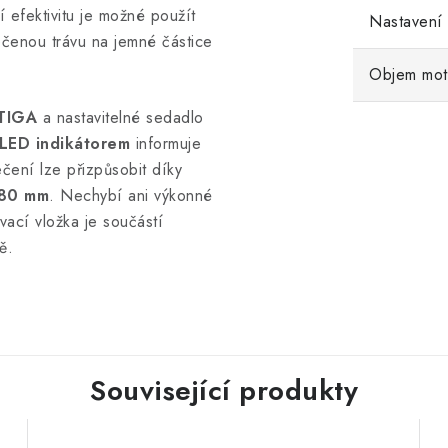
 efektivitu je možné použít
Nastavení
ečenou trávu na jemné částice
Objem mot
STIGA
a nastavitelné sedadlo
LED indikátorem
informuje
ečení lze přizpůsobit díky
80 mm
. Nechybí ani výkonné
vací vložka je součástí
ě.
Související produkty