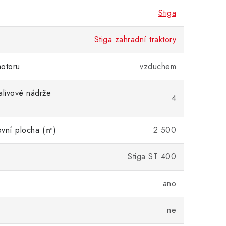
Stiga
Stiga zahradní traktory
otoru
vzduchem
alivové nádrže
4
ovní plocha (㎡)
2 500
Stiga ST 400
ano
ne