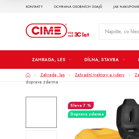
Přejít
KONTAKTY
OCHRANA OSOBNÍCH ÚDAJŮ
JAK NAKUPOVA
na
obsah
ZAHRADA, LES
DÍLNA, STAVBA
Domů
Zahrada, les
Zahradní traktory a ridery
Za
doprava zdarma
7 %
Doprava zdarma