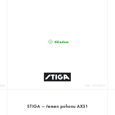
Skladem
00KR
Kód:
1111-9227-01
STIGA – řemen pohonu AX31