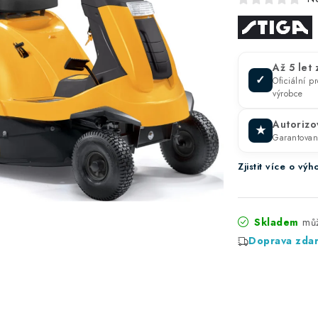
Až 5 let
✓
Oficiální 
výrobce
Autorizo
★
Garantova
Zjistit více o v
Skladem
Doprava zda