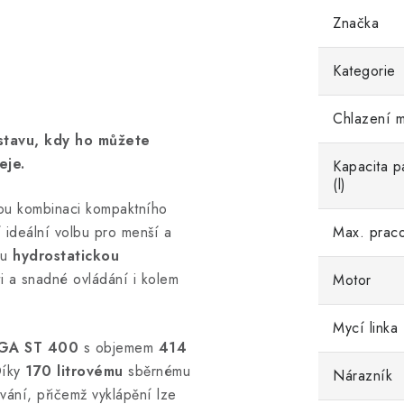
Značka
Kategorie
Chlazení m
stavu, kdy ho můžete
eje.
Kapacita p
(l)
ou kombinaci kompaktního
Max. prac
í ideální volbu pro menší a
ou
hydrostatickou
i a snadné ovládání i kolem
Motor
Mycí linka
GA ST 400
s objemem
414
Díky
170 litrovému
sběrnému
Nárazník
vání, přičemž vyklápění lze