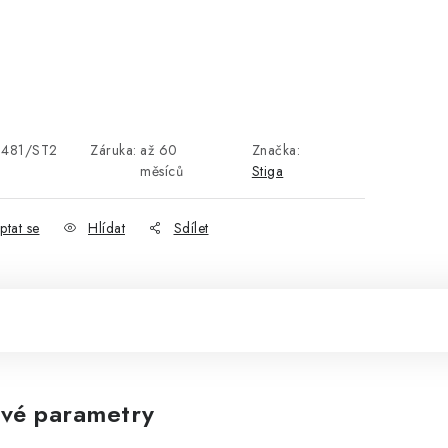
481/ST2
Záruka
:
až 60
Značka:
měsíců
Stiga
ptat se
Hlídat
Sdílet
vé parametry