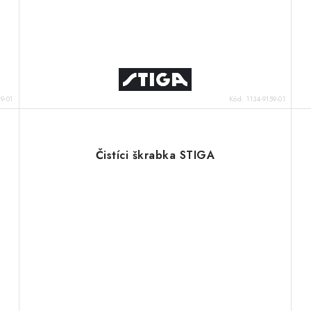
9-01
Kód:
1134-9159-01
Čistíci škrabka STIGA