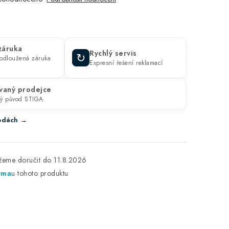
 záruka
Rychlý servis
↻
prodloužená záruka
Expresní řešení reklamací
vaný prodejce
ný původ STIGA
ýhodách →
11.8.2026
rma
u tohoto produktu