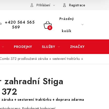
Přihlášení
Registrace
LATBA
EXPEDICE ZBOŽÍ
REKLAMACE ZAKOUPENÉHO ZBOŽÍ
Prázdný
+420 564 565
569
NÁKUPNÍ
košík
KOŠÍK
PRODEJNY
SLUŽBY
ZNAČKY
a Combi 372
prodloužená záruka + sestavení traktůrku +
r zahradní Stiga
 372
záruka + sestavení traktůrku + doprava zdarma
eohodnoceno
Podrobnosti hodnocení