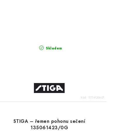
Skladem
Kód:
1111-9206-01
STIGA – řemen pohonu sečení
135061423/0G