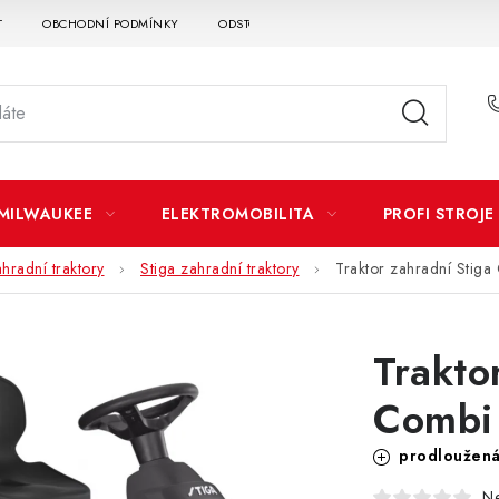
T
OBCHODNÍ PODMÍNKY
ODSTOUPENÍ OD SMLOUVY
DOPRAVA A P
MILWAUKEE
ELEKTROMOBILITA
PROFI STROJE
hradní traktory
Stiga zahradní traktory
Traktor zahradní Stig
Trakto
Combi
prodloužená 
N