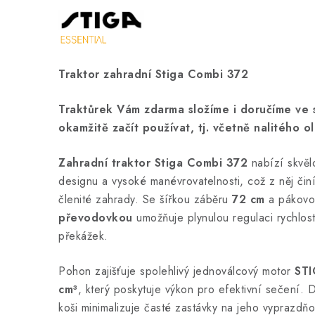
Traktor zahradní Stiga Combi 372
Traktůrek Vám zdarma složíme i doručíme ve 
okamžitě začít používat, tj. včetně nalitého ol
Zahradní traktor Stiga Combi 372
nabízí skvěl
designu a vysoké manévrovatelnosti, což z něj čin
členité zahrady. Se šířkou záběru
72 cm
a pákov
převodovkou
umožňuje plynulou regulaci rychlost
překážek.
Pohon zajišťuje spolehlivý jednoválcový motor
STI
cm³
, který poskytuje výkon pro efektivní sečení. 
koši minimalizuje časté zastávky na jeho vyprazdňo