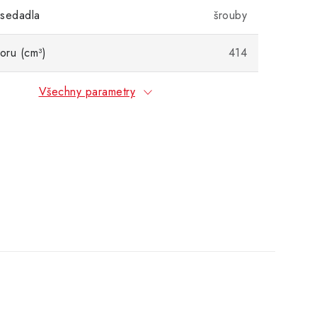
 sedadla
šrouby
oru (cm³)
414
Všechny parametry