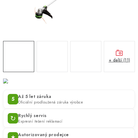
ZNAČKY
KONTAKTY
OCHRANA OSOBNÍCH ÚDAJŮ
JAK NAKUPOVAT
OBCHODNÍ PODMÍNKY
ODSTOUPENÍ OD SMLOUVY
DOPRAVA A PLATBA
EXPEDICE ZBOŽÍ
REKLAMACE ZAKOUPENÉHO ZBOŽÍ
+ další (11)
Až 5 let záruka
5
Oficiální prodloužená záruka výrobce
Rychlý servis
↻
Expresní řešení reklamací
Autorizovaný prodejce
★