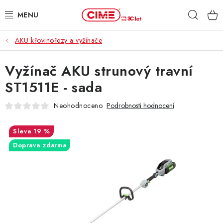
Přejít
Hleda
na
obsah
AKU křovinořezy a vyžínače
ZAHRADA, LES
Vyžínač AKU strunový travní
DÍLNA, STAVBA
ST1511E - sada
MILWAUKEE
Neohodnoceno
Podrobnosti hodnocení
ELEKTROMOBILITA
19 %
Doprava zdarma
PROFI STROJE
PRODEJNY
SLUŽBY