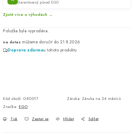
Garantovaný původ EGO
Zjistit více o výhodách →
Položka byla vyprodána…
21.8.2026
na dotaz
Doprava zdarma
u tohoto produktu
Kód zboží:
G80017
Záruka
:
Záruka na 24 měsíců
Značka:
EGO
Tisk
Zeptat se
Hlídat
Sdílet