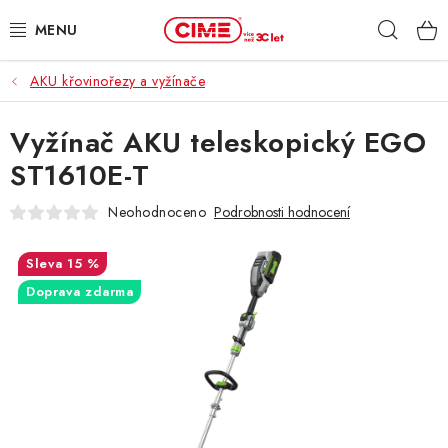
Přejít
Hleda
na
obsah
AKU křovinořezy a vyžínače
ZAHRADA, LES
Vyžínač AKU teleskopický EGO
DÍLNA, STAVBA
ST1610E-T
MILWAUKEE
Neohodnoceno
Podrobnosti hodnocení
ELEKTROMOBILITA
15 %
Doprava zdarma
PROFI STROJE
PRODEJNY
SLUŽBY