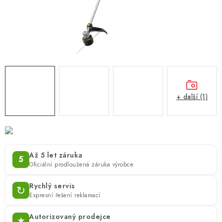
ZNAČKY
KONTAKTY
OCHRANA OSOBNÍCH ÚDAJŮ
JAK NAKUPOVAT
OBCHODNÍ PODMÍNKY
ODSTOUPENÍ OD SMLOUVY
DOPRAVA A PLATBA
EXPEDICE ZBOŽÍ
REKLAMACE ZAKOUPENÉHO ZBOŽÍ
+ další (1)
Až 5 let záruka
5
Oficiální prodloužená záruka výrobce
Rychlý servis
↻
Expresní řešení reklamací
Autorizovaný prodejce
★