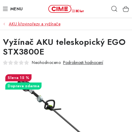
Přejít
Hleda
na
obsah
AKU křovinořezy a vyžínače
ZAHRADA, LES
Vyžínač AKU teleskopický EGO
DÍLNA, STAVBA
STX3800E
MILWAUKEE
Neohodnoceno
Podrobnosti hodnocení
ELEKTROMOBILITA
15 %
Doprava zdarma
PROFI STROJE
PRODEJNY
SLUŽBY