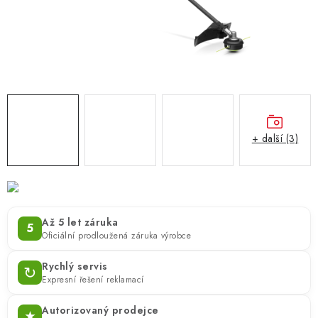
ZNAČKY
KONTAKTY
OCHRANA OSOBNÍCH ÚDAJŮ
JAK NAKUPOVAT
OBCHODNÍ PODMÍNKY
ODSTOUPENÍ OD SMLOUVY
DOPRAVA A PLATBA
EXPEDICE ZBOŽÍ
REKLAMACE ZAKOUPENÉHO ZBOŽÍ
+ další (3)
Až 5 let záruka
5
Oficiální prodloužená záruka výrobce
Rychlý servis
↻
Expresní řešení reklamací
Autorizovaný prodejce
★