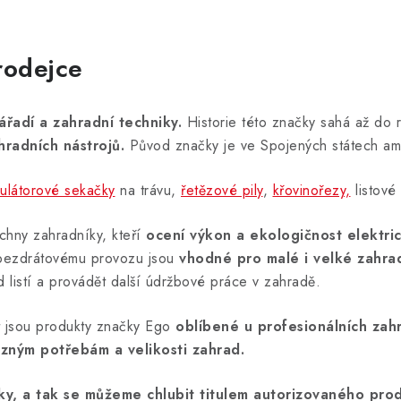
rodejce
ářadí a zahradní techniky.
Historie této značky sahá až do r
hradních nástrojů.
Původ značky je ve Spojených státech ame
ulátorové sekačky
na trávu,
řetězové pily
,
křovinořezy,
listové
chny zahradníky, kteří
ocení výkon a ekologičnost elektri
a bezdrátovému provozu jsou
vhodné pro malé i velké zahra
 od listí a provádět další údržbové práce v zahradě.
st jsou produkty značky Ego
oblíbené u profesionálních zah
zným potřebám a velikosti zahrad.
vky, a tak se můžeme chlubit titulem autorizovaného pr