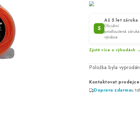
Až 5 let záruka
Oficiální
5
prodloužená záruka
výrobce
Zjistit více o výhodách 
Položka byla vyprodá
Kontaktovat prodejce
Doprava zdarma
u to