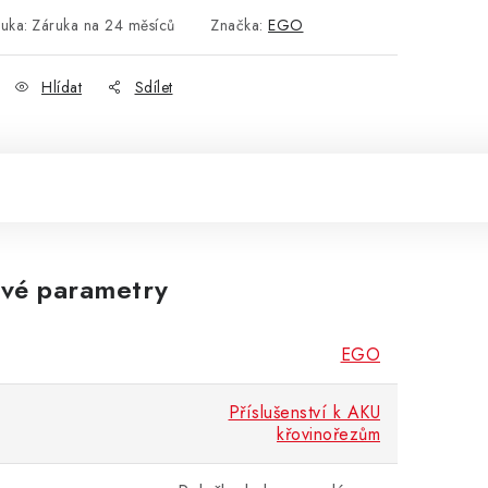
ruka
:
Záruka na 24 měsíců
Značka:
EGO
Hlídat
Sdílet
vé parametry
EGO
Příslušenství k AKU
křovinořezům