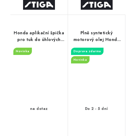
Honda aplikační špička
Plně syntetický
pro tuk do úhlových
motorový olej Honda
převodů
SAE 5W-30 API SL 0,6 l
Novinka
Doprava zdarma
Novinka
na dotaz
Do 2 - 5 dní