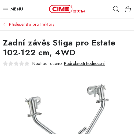
Přejít
Hleda
na
obsah
Příslušenství pro traktory
ZAHRADA, LES
Zadní závěs Stiga pro Estate
DÍLNA, STAVBA
102-122 cm, 4WD
MILWAUKEE
Neohodnoceno
Podrobnosti hodnocení
ELEKTROMOBILITA
PROFI STROJE
PRODEJNY
SLUŽBY