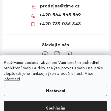
prodejna
@
cime.cz
+420 564 565 569
+420 739 085 343
Používáme cookies, abychom Vám umožnili pohodlné
Z
prohlížení webu a díky analýze provozu webu neustále
zlepšovali jeho funkce, výkon a použitelnost.
Více
á
informací
Informace pro vás
p
a
KONTAKTY
CIME group
Billy Goat
Walker
Stavební technika
Nastavení
t
Zemědělská technika
Komunální technika
OCHRANA OSOBNÍCH ÚDAJŮ
í
Souhlasím
JAK NAKUPOVAT
Copyright 2026
CIME SHOP
. Všechna práva vyhrazena.