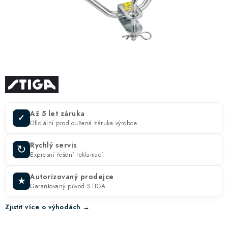
ZNAČKY
KONTAKTY
OCHRANA OSOBNÍCH ÚDAJŮ
JAK NAKUPOVAT
OBCHODNÍ PODMÍNKY
ODSTOUPENÍ OD SMLOUVY
DOPRAVA A PLATBA
EXPEDICE ZBOŽÍ
REKLAMACE ZAKOUPENÉHO ZBOŽÍ
Až 5 let záruka
✓
Oficiální prodloužená záruka výrobce
Rychlý servis
↻
Expresní řešení reklamací
Autorizovaný prodejce
★
Garantovaný původ STIGA
Zjistit více o výhodách →