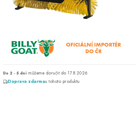
ZNAČKY
KONTAKTY
OCHRANA OSOBNÍCH ÚDAJŮ
JAK NAKUPOVAT
OBCHODNÍ PODMÍNKY
ODSTOUPENÍ OD SMLOUVY
DOPRAVA A PLATBA
EXPEDICE ZBOŽÍ
REKLAMACE ZAKOUPENÉHO ZBOŽÍ
17.8.2026
Do 2 - 5 dní
Doprava zdarma
u tohoto produktu