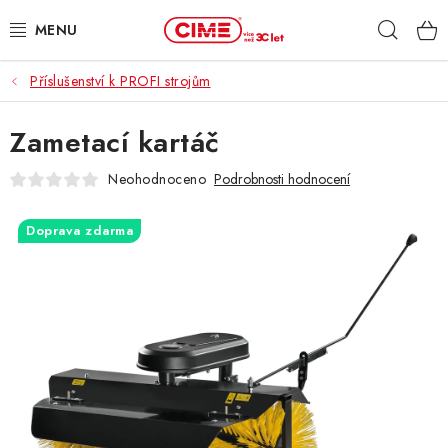
Přejít
Hleda
na
obsah
Příslušenství k PROFI strojům
ZAHRADA, LES
Zametací kartáč
DÍLNA, STAVBA
Neohodnoceno
Podrobnosti hodnocení
MILWAUKEE
Doprava zdarma
ELEKTROMOBILITA
PROFI STROJE
PRODEJNY
SLUŽBY