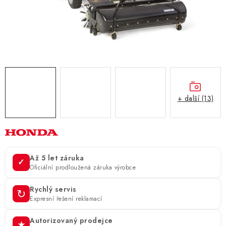
ZNAČKY
KONTAKTY
OCHRANA OSOBNÍCH ÚDAJŮ
JAK NAKUPOVAT
OBCHODNÍ PODMÍNKY
ODSTOUPENÍ OD SMLOUVY
DOPRAVA A PLATBA
EXPEDICE ZBOŽÍ
REKLAMACE ZAKOUPENÉHO ZBOŽÍ
+ další (13)
Až 5 let záruka
✓
Oficiální prodloužená záruka výrobce
Rychlý servis
↻
Expresní řešení reklamací
Autorizovaný prodejce
★