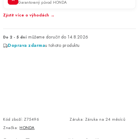
Garantovaný původ HONDA
Zjistit více o výhodách →
14.8.2026
Do 2 - 5 dní
Doprava zdarma
u tohoto produktu
Kód zboží:
Z75496
Záruka
:
Záruka na 24 měsíců
Značka:
HONDA