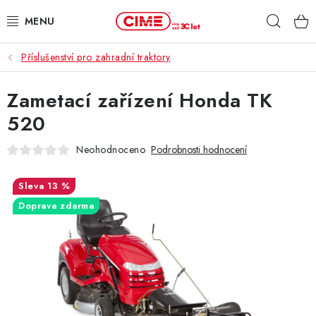
Přejít
Hleda
na
obsah
Příslušenství pro zahradní traktory
ZAHRADA, LES
Zametací zařízení Honda TK
DÍLNA, STAVBA
520
MILWAUKEE
Neohodnoceno
Podrobnosti hodnocení
ELEKTROMOBILITA
13 %
Doprava zdarma
PROFI STROJE
PRODEJNY
SLUŽBY