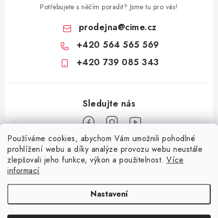
Potřebujete s něčím poradit? Jsme tu pro vás!
prodejna
@
cime.cz
+420 564 565 569
+420 739 085 343
Používáme cookies, abychom Vám umožnili pohodlné
Z
prohlížení webu a díky analýze provozu webu neustále
zlepšovali jeho funkce, výkon a použitelnost.
Více
á
informací
Informace pro vás
p
a
KONTAKTY
CIME group
Billy Goat
Walker
Stavební technika
Nastavení
t
Zemědělská technika
Komunální technika
OCHRANA OSOBNÍCH ÚDAJŮ
í