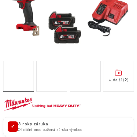
ZNAČKY
KONTAKTY
OCHRANA OSOBNÍCH ÚDAJŮ
JAK NAKUPOVAT
OBCHODNÍ PODMÍNKY
ODSTOUPENÍ OD SMLOUVY
DOPRAVA A PLATBA
EXPEDICE ZBOŽÍ
REKLAMACE ZAKOUPENÉHO ZBOŽÍ
+ další (2)
3 roky záruka
✓
Oficiální prodloužená záruka výrobce