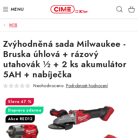
Přejít
Hleda
na
obsah
M18
ZAHRADA, LES
Zvýhodněná sada Milwaukee -
DÍLNA, STAVBA
Bruska úhlová + rázový
MILWAUKEE
utahovák ½ + 2 ks akumulátor
5AH + nabíječka
ELEKTROMOBILITA
Neohodnoceno
Podrobnosti hodnocení
PROFI STROJE
47 %
PRODEJNY
Doprava zdarma
Akce RED12
SLUŽBY