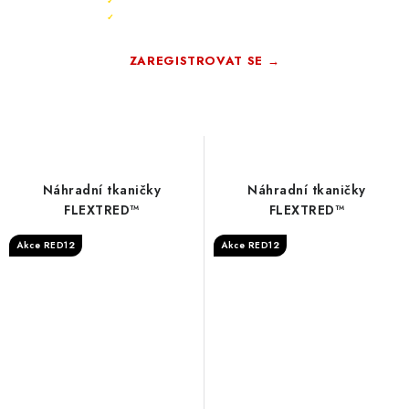
Exkluzivní akce pouze pro členy
✓
Registrace rychlá a zdarma
✓
ZAREGISTROVAT SE →
Zdarma · Bez závazků
Náhradní tkaničky
Náhradní tkaničky
FLEXTRED™
FLEXTRED™
Akce RED12
Akce RED12