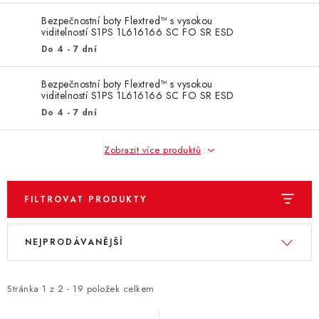
ZNAČKY
Bezpečnostní boty Flextred™ s vysokou
viditelností S1PS 1L616166 SC FO SR ESD
KONTAKTY
OCHRANA OSOBNÍCH ÚDAJŮ
Do 4 - 7 dní
JAK NAKUPOVAT
OBCHODNÍ PODMÍNKY
ODSTOUPENÍ OD SMLOUVY
DOPRAVA A PLATBA
Bezpečnostní boty Flextred™ s vysokou
viditelností S1PS 1L616166 SC FO SR ESD
EXPEDICE ZBOŽÍ
REKLAMACE ZAKOUPENÉHO ZBOŽÍ
Do 4 - 7 dní
Zobrazit více produktů
FILTROVAT PRODUKTY
V
Ř
NEJPRODÁVANĚJŠÍ
ý
a
p
z
i
e
Stránka
1
z
2
-
19
položek celkem
s
n