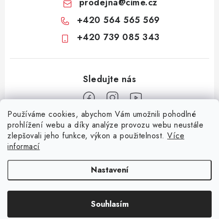
prodejna
@
cime.cz
+420 564 565 569
+420 739 085 343
Používáme cookies, abychom Vám umožnili pohodlné
Z
prohlížení webu a díky analýze provozu webu neustále
zlepšovali jeho funkce, výkon a použitelnost.
Více
á
informací
Informace pro vás
p
a
KONTAKTY
CIME group
Billy Goat
Walker
Stavební technika
Nastavení
t
Zemědělská technika
Komunální technika
OCHRANA OSOBNÍCH ÚDAJŮ
í
Souhlasím
JAK NAKUPOVAT
Copyright 2026
CIME SHOP
. Všechna práva vyhrazena.
Vytvořil Shoptet