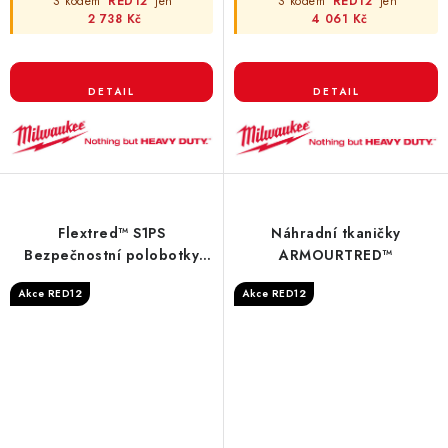
S kódem
RED12
jen
S kódem
RED12
jen
2 738 Kč
4 061 Kč
Flextred™ S1PS
Náhradní tkaničky
Bezpečnostní polobotky
ARMOURTRED™
černé 1L110133 ESD FO SR
Akce RED12
Akce RED12