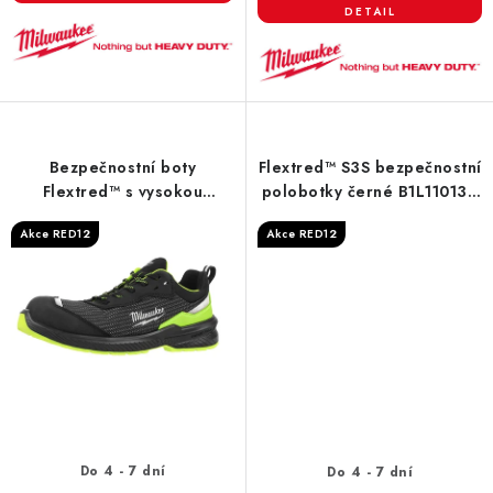
Bezpečnostní boty
Flextred™ S3S bezpečnostní
Flextred™ s vysokou
polobotky černé B1L110133
viditelností S1PS 1L616166
ESD SC FO SR
Akce RED12
Akce RED12
SC FO SR ESD
Do 4 - 7 dní
Do 4 - 7 dní