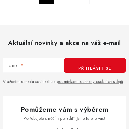
a
r
c
á
n
í
k
p
o
r
v
Aktuální novinky a akce na váš e-mail
v
á
k
n
y
í
v
E-mail
PŘIHLÁSIT SE
ý
p
Vložením e-mailu souhlasíte s
podmínkami ochrany osobních údajů
i
s
u
Pomůžeme vám s výběrem
Potřebujete s něčím poradit? Jsme tu pro vás!