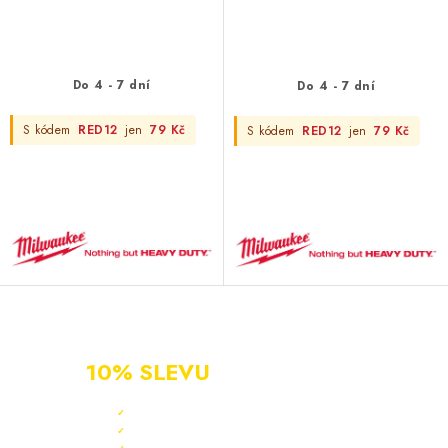
Do 4 - 7 dní
Do 4 - 7 dní
S kódem
RED12
jen
79 Kč
S kódem
RED12
jen
79 Kč
NOVÝ ZÁKAZNÍK?
ZAREGISTRUJ SE A ZÍSKEJ
10% SLEVU
PO CELÝ ROK
Sleva 10 % ihned po registraci
✓
Bonus 3 % na další nákup
✓