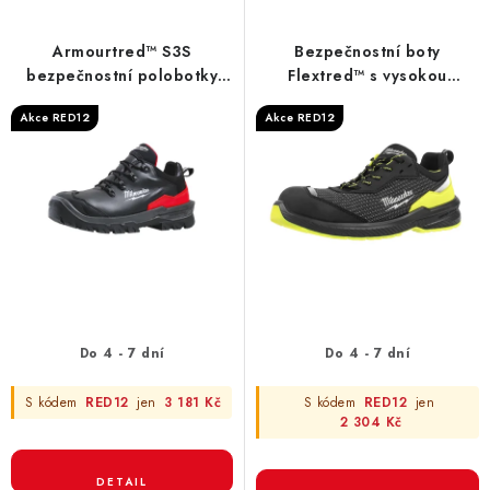
p
í
r
p
Armourtred™ S3S
Bezpečnostní boty
o
r
bezpečnostní polobotky
Flextred™ s vysokou
černé 1L110111W ESD HRO
viditelností S1PS 1L616166
d
o
Akce RED12
Akce RED12
SC FO LG SR
SC FO SR ESD
u
d
k
u
t
k
ů
t
ů
Do 4 - 7 dní
Do 4 - 7 dní
S kódem
RED12
jen
3 181 Kč
S kódem
RED12
jen
2 304 Kč