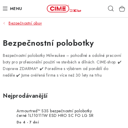
Přejít
Hleda
na
obsah
Bezpečnostní obuv
ZAHRADA, LES
DÍLNA, STAVBA
Bezpečnostní polobotky
MILWAUKEE
Bezpečnostní polobotky Milwaukee – pohodlné a odolné pracovní
boty pro profesionální použití ve stavbách a dílnách. CIME-shop. ✔️
Doprava ZDARMA* ✔️ Poradíme s výběrem od pondělí do
ELEKTROMOBILITA
neděle ✔️ Jsme ověřená firma s více než 30 lety na trhu
PROFI STROJE
Nejprodávanější
PRODEJNY
Armourtred™ S3S bezpečnostní polobotky
SLUŽBY
černé 1L110111W ESD HRO SC FO LG SR
Do 4 - 7 dní