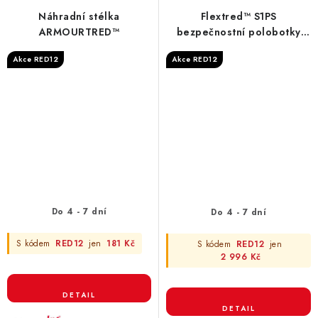
Náhradní stélka
Flextred™ S1PS
ARMOURTRED™
bezpečnostní polobotky
černé B1L110133 ESD FO SR
Akce RED12
Akce RED12
Do 4 - 7 dní
Do 4 - 7 dní
S kódem
RED12
jen
181 Kč
S kódem
RED12
jen
2 996 Kč