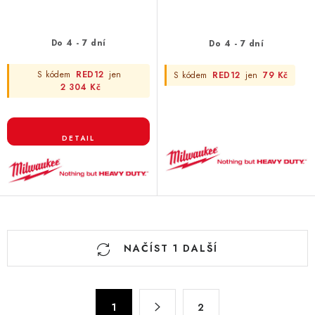
Do 4 - 7 dní
Do 4 - 7 dní
S kódem
RED12
jen
S kódem
RED12
jen
79 Kč
2 304 Kč
O
NAČÍST 1 DALŠÍ
v
l
á
S
d
1
2
t