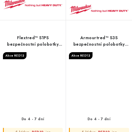
Flextred™ S1PS
Armourtred™ S3S
bezpečnostní polobotky
bezpečnostní polobotky
černé 1L110133 ESD SC FO
černé B1L110111W ESD HRO
Akce RED12
Akce RED12
SR
SC FO LG SR
Do 4 - 7 dní
Do 4 - 7 dní