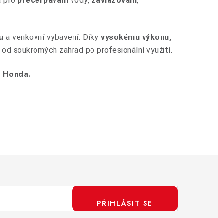
á pro
přečerpávání
vody,
zavlažování
,
u
a venkovní vybavení. Díky
vysokému výkonu,
, od soukromých zahrad po profesionální využití.
y Honda.
PŘIHLÁSIT SE