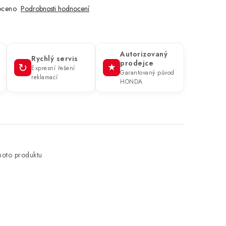
oceno
Podrobnosti hodnocení
Autorizovaný
Rychlý servis
prodejce
↻
★
Expresní řešení
Garantovaný původ
reklamací
HONDA
→
hoto produktu