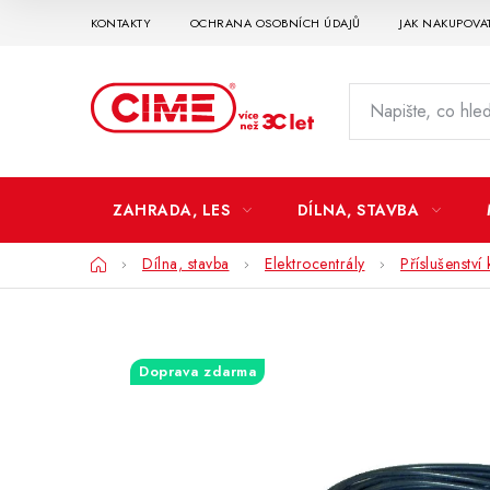
Přejít
KONTAKTY
OCHRANA OSOBNÍCH ÚDAJŮ
JAK NAKUPOVA
na
obsah
ZAHRADA, LES
DÍLNA, STAVBA
Domů
Dílna, stavba
Elektrocentrály
Příslušenství
Doprava zdarma