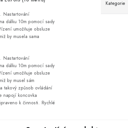
Kategorie
u. Nastartování
t na dálku 10m pomocí sady
řízení umožňuje obsluze
aniž by musela sama
u. Nastartování
t na dálku 10m pomocí sady
řízení umožňuje obsluze
aniž by musel sám
 na takový způsob ovládání
se napojí koncovka
praveno k činnosti. Rychlé