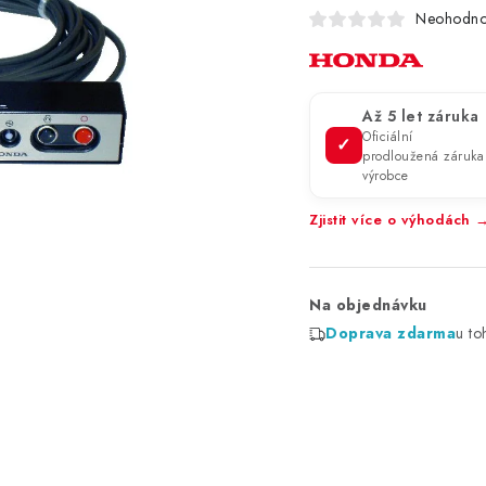
Neohodn
Až 5 let záruka
Oficiální
✓
prodloužená záruka
výrobce
Zjistit více o výhodách 
Na objednávku
Doprava zdarma
u to