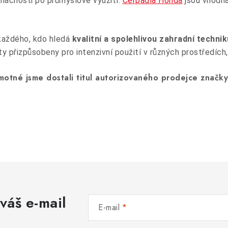
mácnosti po průmyslové využití.
Čerpadla Honda
jsou vhodn
každého, kdo hledá
kvalitní a spolehlivou zahradní technik
y přizpůsobeny pro intenzivní použití v různých prostředích
amotné jsme dostali titul autorizovaného prodejce značk
váš e-mail
E-mail