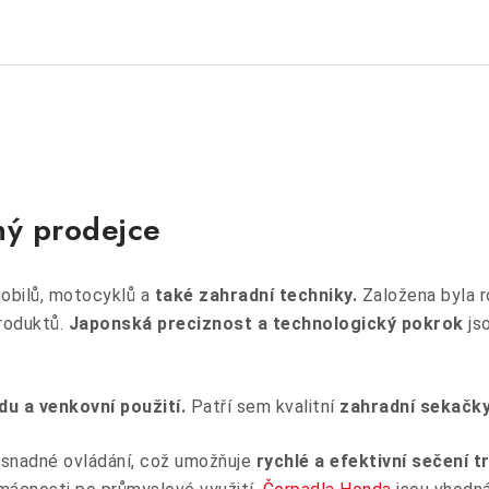
ný prodejce
bilů, motocyklů a
také zahradní techniky.
Založena byla 
produktů.
Japonská preciznost a technologický pokrok
js
du a venkovní použití.
Patří sem kvalitní
zahradní sekačk
 snadné ovládání, což umožňuje
rychlé a efektivní sečení t