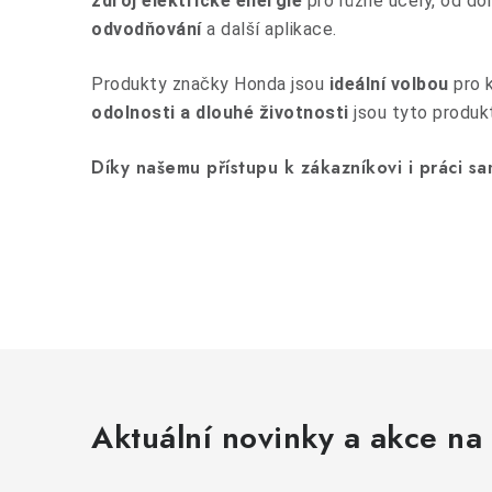
zdroj elektrické energie
pro různé účely, od do
odvodňování
a další aplikace.
Produkty značky Honda jsou
ideální volbou
pro 
odolnosti a dlouhé životnosti
jsou tyto produkt
Díky našemu přístupu k zákazníkovi i práci s
Aktuální novinky a akce na 