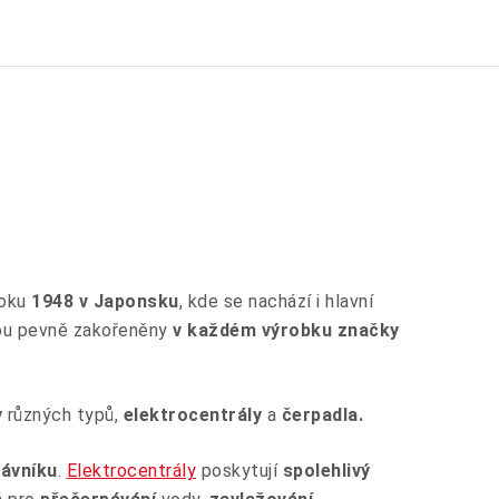
roku
1948 v Japonsku
, kde se nachází i hlavní
ou pevně zakořeněny
v každém výrobku značky
y
různých typů,
elektrocentrály
a
čerpadla.
rávníku
.
Elektrocentrály
poskytují
spolehlivý