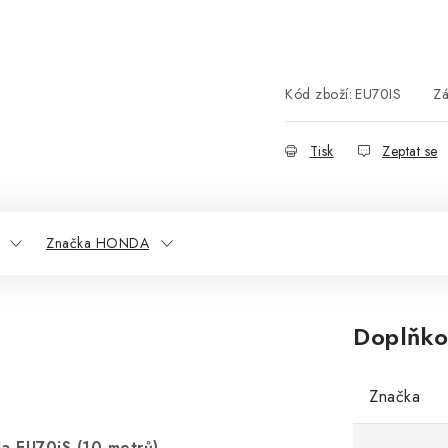
Kód zboží:
EU70IS
Zá
Tisk
Zeptat se
Značka HONDA
Doplňko
Značka
da EU70iS (10 metrů)