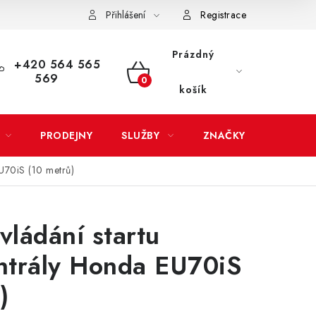
Přihlášení
Registrace
LATBA
EXPEDICE ZBOŽÍ
REKLAMACE ZAKOUPENÉHO ZBOŽÍ
Prázdný
+420 564 565
569
NÁKUPNÍ
košík
KOŠÍK
PRODEJNY
SLUŽBY
ZNAČKY
EU70iS (10 metrů)
vládání startu
ntrály Honda EU70iS
)