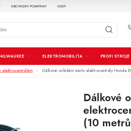
T
OBCHODNÍ PODMÍNKY
ODSTOUPENÍ OD SMLOUVY
DOPRAVA A P
MILWAUKEE
ELEKTROMOBILITA
PROFI STROJE
 k elektrocentrálám
Dálkové ovládání startu elektrocentrály Honda 
Dálkové o
elektroce
(10 metrů