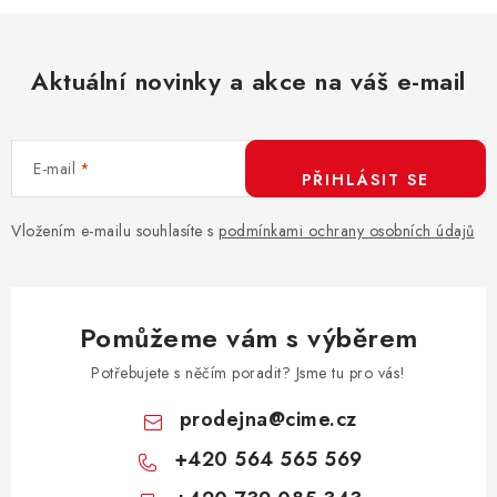
l
á
d
Aktuální novinky a akce na váš e-mail
a
c
í
E-mail
p
PŘIHLÁSIT SE
r
v
Vložením e-mailu souhlasíte s
podmínkami ochrany osobních údajů
k
y
v
Pomůžeme vám s výběrem
ý
p
Potřebujete s něčím poradit? Jsme tu pro vás!
i
prodejna
@
cime.cz
s
+420 564 565 569
u