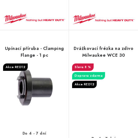
Upínací příruba - Clamping
Drážkovací frézka na zdivo
Flange - 1 pc
Milwaukee WCE 30
Akce RED12
8 %
Doprava zdarma
Akce RED12
Do 4 - 7 dní