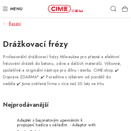
Přejít
Hleda
na
obsah
Řezání
ZAHRADA, LES
DÍLNA, STAVBA
Drážkovací frézy
MILWAUKEE
Profesionální drážkovací frézy Milwaukee pro přesné a efektivní
frézování drážek do betonu, zdiva a dalších materiálů. Výkonné,
spolehlivé a originální nástroje pro dílnu i stavbu. CIME-shop.
✔️
ELEKTROMOBILITA
Doprava ZDARMA* ✔️ Poradíme s výběrem od pondělí do
neděle ✔️ Jsme ověřená firma s více než 30 lety na trhu
PROFI STROJE
PRODEJNY
Nejprodávanější
SLUŽBY
Adaptér s bajonetovým upevněním k
propojení hadice s nářadím. - Adaptor with
Bayonet - 1 pc