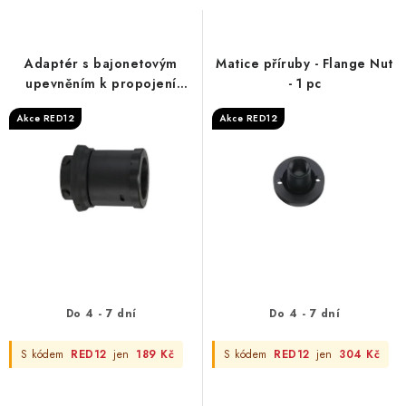
s
n
p
í
r
p
Adaptér s bajonetovým
Matice příruby - Flange Nut
o
r
upevněním k propojení
- 1 pc
hadice s nářadím. - Adaptor
d
o
Akce RED12
Akce RED12
with Bayonet - 1 pc
u
d
k
u
t
k
ů
t
ů
Do 4 - 7 dní
Do 4 - 7 dní
S kódem
RED12
jen
189 Kč
S kódem
RED12
jen
304 Kč