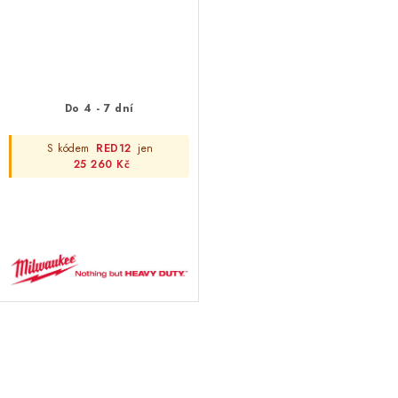
Do 4 - 7 dní
S kódem
RED12
jen
25 260 Kč
O
v