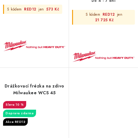
Do 4 - 7 dní
S kódem
RED12
jen
573 Kč
S kódem
RED12
jen
21 725 Kč
Drážkovací frézka na zdivo
Milwaukee WCS 45
10 %
Doprava zdarma
Akce RED12