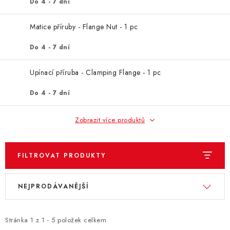
ZNAČKY
Do 4 - 7 dní
Matice příruby - Flange Nut - 1 pc
KONTAKTY
OCHRANA OSOBNÍCH ÚDAJŮ
JAK NAKUPOVAT
OBCHODNÍ PODMÍNKY
Do 4 - 7 dní
ODSTOUPENÍ OD SMLOUVY
DOPRAVA A PLATBA
Upínací příruba - Clamping Flange - 1 pc
EXPEDICE ZBOŽÍ
REKLAMACE ZAKOUPENÉHO ZBOŽÍ
Do 4 - 7 dní
Zobrazit více produktů
FILTROVAT PRODUKTY
V
Ř
NEJPRODÁVANĚJŠÍ
ý
a
p
z
i
e
Stránka
1
z
1
-
5
položek celkem