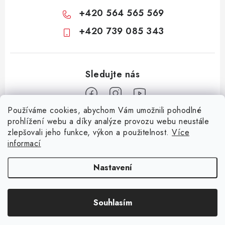
+420 564 565 569
+420 739 085 343
Používáme cookies, abychom Vám umožnili pohodlné
Z
prohlížení webu a díky analýze provozu webu neustále
zlepšovali jeho funkce, výkon a použitelnost.
Více
á
informací
Informace pro vás
p
a
KONTAKTY
CIME group
Billy Goat
Walker
Stavební technika
Nastavení
t
Zemědělská technika
Komunální technika
OCHRANA OSOBNÍCH ÚDAJŮ
í
Souhlasím
JAK NAKUPOVAT
Copyright 2026
CIME SHOP
. Všechna práva vyhrazena.
Vytvořil Shoptet
OBCHODNÍ PODMÍNKY