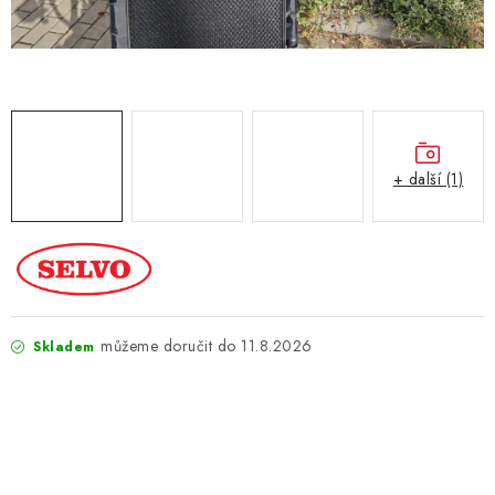
ZNAČKY
KONTAKTY
OCHRANA OSOBNÍCH ÚDAJŮ
JAK NAKUPOVAT
OBCHODNÍ PODMÍNKY
ODSTOUPENÍ OD SMLOUVY
DOPRAVA A PLATBA
EXPEDICE ZBOŽÍ
REKLAMACE ZAKOUPENÉHO ZBOŽÍ
+ další (1)
11.8.2026
Skladem