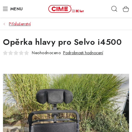
Přejít
Hleda
na
obsah
Příslušenství
ZAHRADA, LES
Opěrka hlavy pro Selvo i4500
DÍLNA, STAVBA
Neohodnoceno
Podrobnosti hodnocení
MILWAUKEE
ELEKTROMOBILITA
PROFI STROJE
PRODEJNY
SLUŽBY