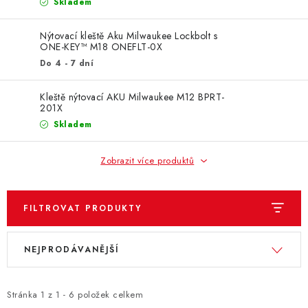
ZNAČKY
Skladem
Nýtovací kleště Aku Milwaukee Lockbolt s
KONTAKTY
OCHRANA OSOBNÍCH ÚDAJŮ
ONE-KEY™ M18 ONEFLT-0X
JAK NAKUPOVAT
OBCHODNÍ PODMÍNKY
Do 4 - 7 dní
ODSTOUPENÍ OD SMLOUVY
DOPRAVA A PLATBA
Kleště nýtovací AKU Milwaukee M12 BPRT-
EXPEDICE ZBOŽÍ
REKLAMACE ZAKOUPENÉHO ZBOŽÍ
201X
Skladem
Zobrazit více produktů
FILTROVAT PRODUKTY
V
Ř
NEJPRODÁVANĚJŠÍ
ý
a
p
z
i
e
Stránka
1
z
1
-
6
položek celkem