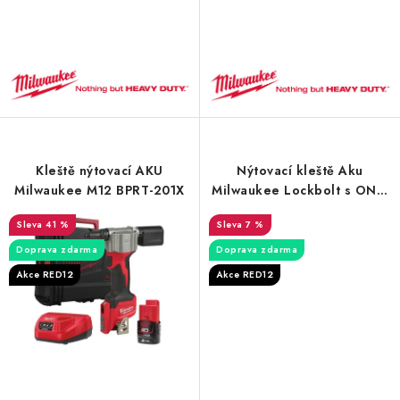
Kleště nýtovací AKU
Nýtovací kleště Aku
Milwaukee M12 BPRT-201X
Milwaukee Lockbolt s ONE-
KEY™ M18 ONEFLT-502X
41 %
7 %
Doprava zdarma
Doprava zdarma
Akce RED12
Akce RED12