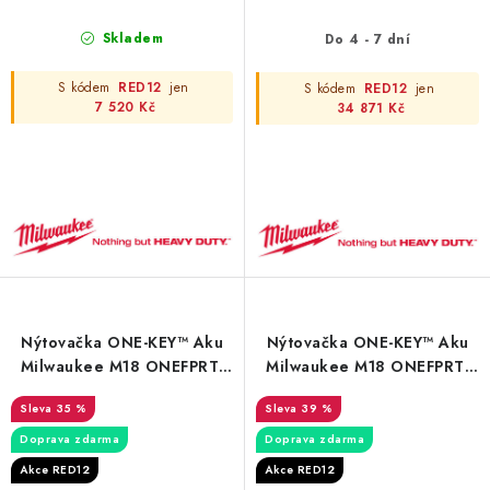
Skladem
Do 4 - 7 dní
S kódem
RED12
jen
S kódem
RED12
jen
7 520 Kč
34 871 Kč
Nýtovačka ONE-KEY™ Aku
Nýtovačka ONE-KEY™ Aku
Milwaukee M18 ONEFPRT-
Milwaukee M18 ONEFPRT-
202X
0X
35 %
39 %
Doprava zdarma
Doprava zdarma
Akce RED12
Akce RED12