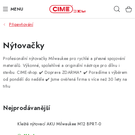
Přejít
Hleda
na
obsah
Připevňování
ZAHRADA, LES
DÍLNA, STAVBA
Nýtovačky
MILWAUKEE
Profesionální nýtovačky Milwaukee pro rychlé a přesné spojování
materiálů. Výkonné, spolehlivé a originální nástroje pro dílnu i
stavbu. CIME-shop.
✔️ Doprava ZDARMA* ✔️ Poradíme s výběrem
ELEKTROMOBILITA
od pondělí do neděle ✔️ Jsme ověřená firma s více než 30 lety na
trhu
PROFI STROJE
PRODEJNY
Nejprodávanější
SLUŽBY
Kleště nýtovací AKU Milwaukee M12 BPRT-0