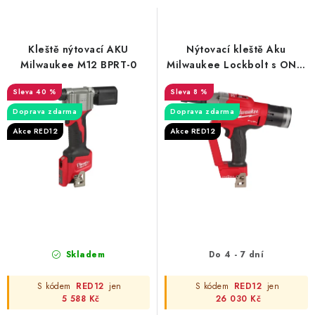
s
n
p
í
r
p
Kleště nýtovací AKU
Nýtovací kleště Aku
o
r
Milwaukee M12 BPRT-0
Milwaukee Lockbolt s ONE-
KEY™ M18 ONEFLT-0X
d
o
40 %
8 %
u
d
Doprava zdarma
Doprava zdarma
k
u
Akce RED12
Akce RED12
t
k
ů
t
ů
Skladem
Do 4 - 7 dní
S kódem
RED12
jen
S kódem
RED12
jen
5 588 Kč
26 030 Kč