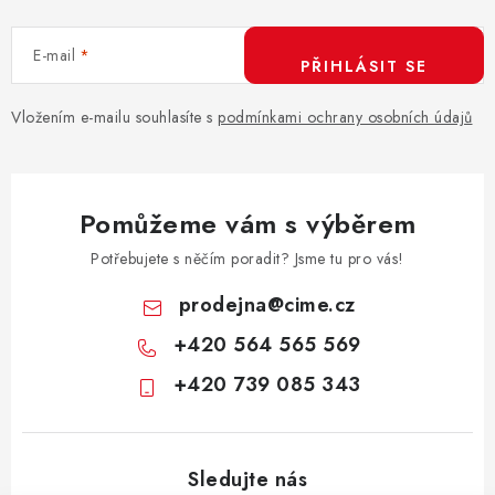
c
í
E-mail
p
PŘIHLÁSIT SE
r
v
Vložením e-mailu souhlasíte s
podmínkami ochrany osobních údajů
k
y
v
Pomůžeme vám s výběrem
ý
p
Potřebujete s něčím poradit? Jsme tu pro vás!
i
prodejna
@
cime.cz
s
+420 564 565 569
u
+420 739 085 343