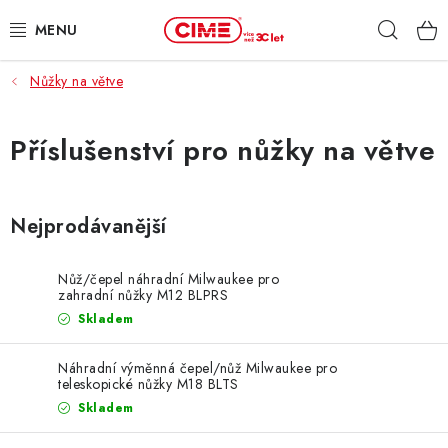
Přejít
Hleda
na
obsah
Nůžky na větve
ZAHRADA, LES
DÍLNA, STAVBA
Příslušenství pro nůžky na větve
MILWAUKEE
Nejprodávanější
ELEKTROMOBILITA
Nůž/čepel náhradní Milwaukee pro
PROFI STROJE
zahradní nůžky M12 BLPRS
Skladem
PRODEJNY
Náhradní výměnná čepel/nůž Milwaukee pro
teleskopické nůžky M18 BLTS
SLUŽBY
Skladem