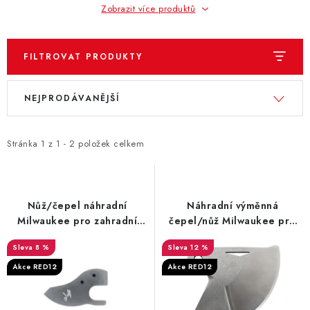
ZNAČKY
Zobrazit více produktů
KONTAKTY
OCHRANA OSOBNÍCH ÚDAJŮ
FILTROVAT PRODUKTY
JAK NAKUPOVAT
OBCHODNÍ PODMÍNKY
ODSTOUPENÍ OD SMLOUVY
DOPRAVA A PLATBA
V
Ř
NEJPRODÁVANĚJŠÍ
EXPEDICE ZBOŽÍ
REKLAMACE ZAKOUPENÉHO ZBOŽÍ
ý
a
p
z
i
e
Stránka
1
z
1
-
2
položek celkem
s
n
p
í
r
p
Nůž/čepel náhradní
Náhradní výměnná
o
r
Milwaukee pro zahradní
čepel/nůž Milwaukee pro
nůžky M12 BLPRS
teleskopické nůžky M18
d
o
8 %
12 %
BLTS
u
d
Akce RED12
Akce RED12
k
u
t
k