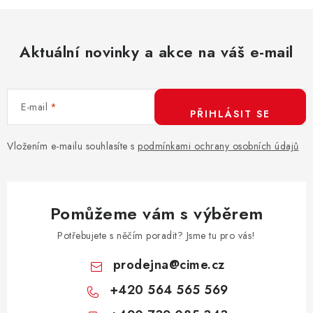
l
á
d
Aktuální novinky a akce na váš e-mail
a
c
í
E-mail
p
PŘIHLÁSIT SE
r
v
Vložením e-mailu souhlasíte s
podmínkami ochrany osobních údajů
k
y
v
Pomůžeme vám s výběrem
ý
p
Potřebujete s něčím poradit? Jsme tu pro vás!
i
prodejna
@
cime.cz
s
+420 564 565 569
u