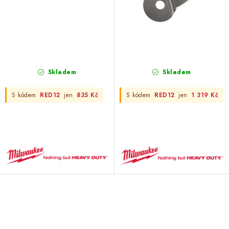
ů
t
ů
Skladem
Skladem
S kódem
RED12
jen
835 Kč
S kódem
RED12
jen
1 319 Kč
O
v