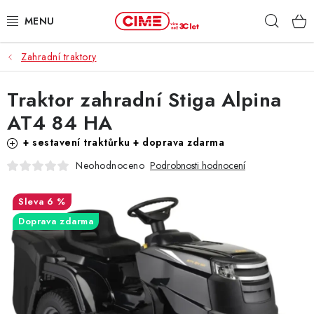
Přejít
Hleda
na
obsah
Zahradní traktory
ZAHRADA, LES
Traktor zahradní Stiga Alpina
DÍLNA, STAVBA
AT4 84 HA
MILWAUKEE
+ sestavení traktůrku + doprava zdarma
Neohodnoceno
Podrobnosti hodnocení
ELEKTROMOBILITA
6 %
PROFI STROJE
Doprava zdarma
PRODEJNY
SLUŽBY