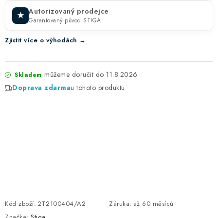
Autorizovaný prodejce
★
Garantovaný původ STIGA
Zjistit více o výhodách →
11.8.2026
Skladem
Doprava zdarma
u tohoto produktu
Kód zboží:
2T2100404/A2
Záruka
:
až 60 měsíců
Značka:
Stiga