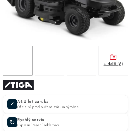
ZNAČKY
KONTAKTY
OCHRANA OSOBNÍCH ÚDAJŮ
JAK NAKUPOVAT
OBCHODNÍ PODMÍNKY
ODSTOUPENÍ OD SMLOUVY
DOPRAVA A PLATBA
EXPEDICE ZBOŽÍ
REKLAMACE ZAKOUPENÉHO ZBOŽÍ
+ další (6)
Až 5 let záruka
✓
Oficiální prodloužená záruka výrobce
Rychlý servis
↻
Expresní řešení reklamací