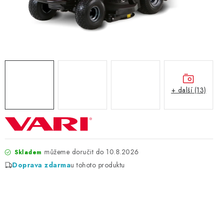
ZNAČKY
KONTAKTY
OCHRANA OSOBNÍCH ÚDAJŮ
JAK NAKUPOVAT
OBCHODNÍ PODMÍNKY
ODSTOUPENÍ OD SMLOUVY
DOPRAVA A PLATBA
EXPEDICE ZBOŽÍ
REKLAMACE ZAKOUPENÉHO ZBOŽÍ
+ další (13)
10.8.2026
Skladem
Doprava zdarma
u tohoto produktu