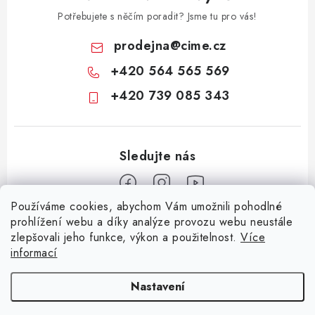
Potřebujete s něčím poradit? Jsme tu pro vás!
prodejna
@
cime.cz
+420 564 565 569
+420 739 085 343
Používáme cookies, abychom Vám umožnili pohodlné
Z
prohlížení webu a díky analýze provozu webu neustále
zlepšovali jeho funkce, výkon a použitelnost.
Více
á
informací
Informace pro vás
p
a
KONTAKTY
CIME group
Billy Goat
Walker
Stavební technika
Nastavení
t
Zemědělská technika
Komunální technika
OCHRANA OSOBNÍCH ÚDAJŮ