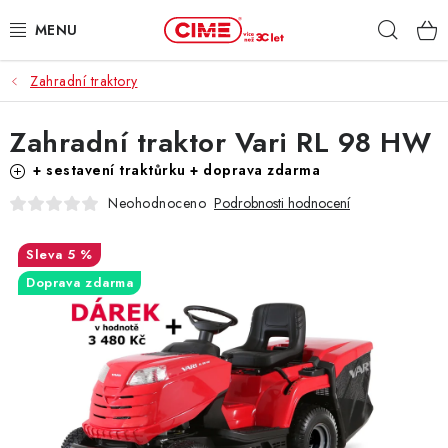
Přejít
Hleda
na
obsah
Zahradní traktory
ZAHRADA, LES
Zahradní traktor Vari RL 98 HW
DÍLNA, STAVBA
+ sestavení traktůrku + doprava zdarma
MILWAUKEE
Neohodnoceno
Podrobnosti hodnocení
ELEKTROMOBILITA
5 %
Doprava zdarma
PROFI STROJE
PRODEJNY
SLUŽBY