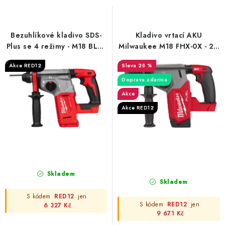
s
n
p
í
r
p
Bezuhlíkové kladivo SDS-
Kladivo vrtací AKU
o
r
Plus se 4 režimy - M18 BLH-
Milwaukee M18 FHX-0X - 26
0 (26 mm)
mm Fixtec™
d
o
Akce RED12
28 %
u
d
Doprava zdarma
k
u
Akce
t
k
Akce RED12
ů
t
ů
Skladem
Skladem
S kódem
RED12
jen
S kódem
RED12
jen
6 327 Kč
9 671 Kč