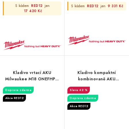
S kódem
RED12
jen
S kódem
RED12
jen
9 331 Kč
17 420 Kč
Kladivo vrtací AKU
Kladivo kompaktní
Milwaukee M18 ONEFHPX-
kombinovaně AKU
802X
Milwaukee M12 FHAC16-
Doprava zdarma
42 %
501B
Akce RED12
Doprava zdarma
Akce RED12