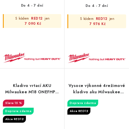
Do 4 - 7 dní
Do 4 - 7 dní
S kódem
RED12
jen
S kódem
RED12
jen
7 090 Kč
7 976 Kč
Kladivo vrtací AKU
Vysoce výkonné 4režimové
Milwaukee M18 ONEFHPX-
kladivo aku Milwaukee
0X
M18FHACDDE-0C SDS-PLUS
15 %
Doprava zdarma
16 mm se speciálním
odsáváním prachu
Doprava zdarma
Akce RED12
Akce RED12