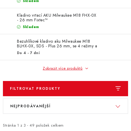
ZNAČKY
Skladem
Kladivo vrtací AKU Milwaukee M18 FHX-0X
KONTAKTY
OCHRANA OSOBNÍCH ÚDAJŮ
- 26 mm Fixtec™
JAK NAKUPOVAT
OBCHODNÍ PODMÍNKY
Skladem
ODSTOUPENÍ OD SMLOUVY
DOPRAVA A PLATBA
Bezuhlíkové kladivo aku Milwaukee M18
EXPEDICE ZBOŽÍ
REKLAMACE ZAKOUPENÉHO ZBOŽÍ
BLHX-0X, SDS - Plus 26 mm, se 4 režimy a
sklíčidlem FIXTEC™
Do 4 - 7 dní
Zobrazit více produktů
FILTROVAT PRODUKTY
V
Ř
NEJPRODÁVANĚJŠÍ
ý
a
p
z
i
e
Stránka
1
z
3
-
49
položek celkem