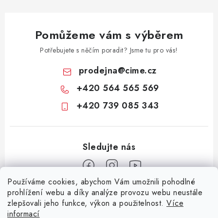
s
u
Pomůžeme vám s výběrem
Potřebujete s něčím poradit? Jsme tu pro vás!
prodejna
@
cime.cz
+420 564 565 569
+420 739 085 343
Používáme cookies, abychom Vám umožnili pohodlné
Z
prohlížení webu a díky analýze provozu webu neustále
zlepšovali jeho funkce, výkon a použitelnost.
Více
á
informací
Informace pro vás