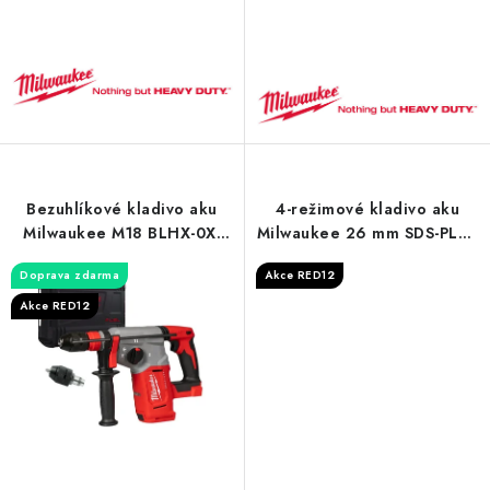
Bezuhlíkové kladivo aku
4-režimové kladivo aku
Milwaukee M18 BLHX-0X,
Milwaukee 26 mm SDS-PLUS
SDS - Plus 26 mm, se 4
FIXTEC™ M18 FHX-0
Doprava zdarma
Akce RED12
režimy a sklíčidlem
FIXTEC™
Akce RED12