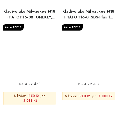
Kladivo aku Milwaukee M18
Kladivo aku Milwaukee M18
FHAFOH16-0X, ONEKEY,
FHAFOH16-0, SDS-Plus 16
SDS-Plus 16 mm
mm, s integrovaným
Akce RED12
Akce RED12
odsáváním prachu
Do 4 - 7 dní
Do 4 - 7 dní
S kódem
RED12
jen
S kódem
RED12
jen
7 888 Kč
8 081 Kč