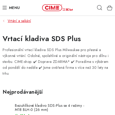
Přejít
Hleda
na
obsah
Vrtání a sekání
ZAHRADA, LES
DÍLNA, STAVBA
Vrtací kladiva SDS Plus
MILWAUKEE
Profesionální vrtací kladiva SDS Plus Milwaukee pro přesné a
výkonné vrtání. Odolné, spolehlivé a originální nástroje pro dílnu i
stavbu. CIME-shop.
✔️ Doprava ZDARMA* ✔️ Poradíme s výběrem
ELEKTROMOBILITA
od pondělí do neděle ✔️ Jsme ověřená firma s více než 30 lety na
trhu
PROFI STROJE
PRODEJNY
Nejprodávanější
SLUŽBY
Bezuhlíkové kladivo SDS-Plus se 4 režimy -
M18 BLH-0 (26 mm)