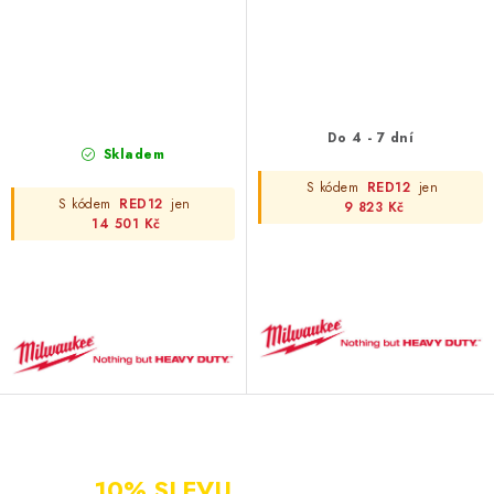
Do 4 - 7 dní
Skladem
S kódem
RED12
jen
S kódem
RED12
jen
9 823 Kč
14 501 Kč
NOVÝ ZÁKAZNÍK?
ZAREGISTRUJ SE A ZÍSKEJ
10% SLEVU
PO CELÝ ROK