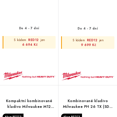
Do 4 - 7 dní
Do 4 - 7 dní
S kódem
RED12
jen
S kódem
RED12
jen
6 694 Kč
9 699 Kč
Kompaktní kombinované
Kombinované kladivo
kladivo Milwaukee M12
Milwaukee PH 26 TX (SDS-
FHAC16-0X, SDS-Plus 16 mm
plus)
Akce RED12
Akce RED12