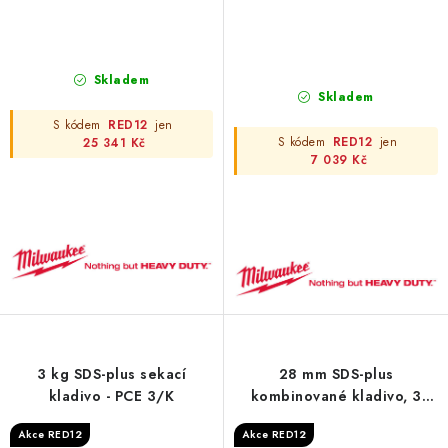
Skladem
Skladem
S kódem
RED12
jen
S kódem
RED12
jen
25 341 Kč
7 039 Kč
3 kg SDS-plus sekací
28 mm SDS-plus
kladivo - PCE 3/K
kombinované kladivo, 3
režimy - PH 28 X
Akce RED12
Akce RED12