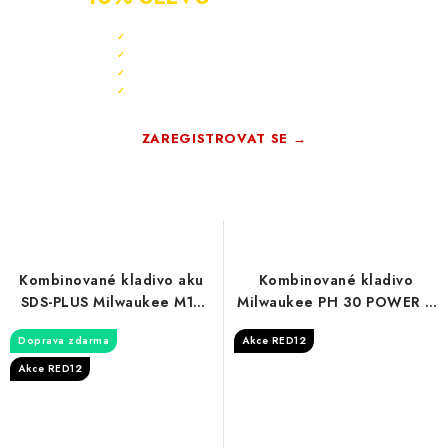
Sleva 10 % ihned po registraci
✓
Bonus 3 % na další nákup
✓
Exkluzivní akce pouze pro členy
✓
Registrace rychlá a zdarma
✓
ZAREGISTROVAT SE →
Zdarma · Bez závazků
Kombinované kladivo aku
Kombinované kladivo
SDS-PLUS Milwaukee M18
Milwaukee PH 30 POWER X
FHAC16-0
(SDS-plus)
Doprava zdarma
Akce RED12
Akce RED12