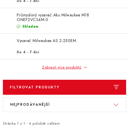
ZNAČKY
Do 4 - 7 dní
Průmyslový vysavač Aku Milwaukee M18
KONTAKTY
OCHRANA OSOBNÍCH ÚDAJŮ
ONEF2VC34M-0
JAK NAKUPOVAT
OBCHODNÍ PODMÍNKY
Skladem
ODSTOUPENÍ OD SMLOUVY
DOPRAVA A PLATBA
Vysavač Milwaukee AS 2-250EM
EXPEDICE ZBOŽÍ
REKLAMACE ZAKOUPENÉHO ZBOŽÍ
Do 4 - 7 dní
Zobrazit více produktů
FILTROVAT PRODUKTY
V
Ř
NEJPRODÁVANĚJŠÍ
ý
a
p
z
i
e
Stránka
1
z
1
-
4
položek celkem