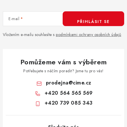
c
í
E-mail
p
PŘIHLÁSIT SE
r
v
Vložením e-mailu souhlasíte s
podmínkami ochrany osobních údajů
k
y
v
Pomůžeme vám s výběrem
ý
p
Potřebujete s něčím poradit? Jsme tu pro vás!
i
prodejna
@
cime.cz
s
+420 564 565 569
u
+420 739 085 343