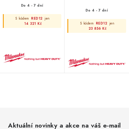
Do 4 - 7 dní
Do 4 - 7 dní
S kódem
RED12
jen
S kódem
RED12
jen
14 321 Kč
23 856 Kč
O
v
l
á
d
Aktuální novinky a akce na váš e-mail
a