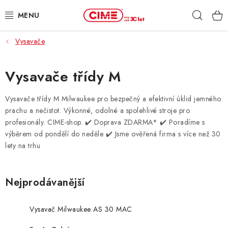
Přejít
Hleda
na
obsah
Vysavače
ZAHRADA, LES
DÍLNA, STAVBA
Vysavače třídy M
MILWAUKEE
Vysavače třídy M Milwaukee pro bezpečný a efektivní úklid jemného
prachu a nečistot. Výkonné, odolné a spolehlivé stroje pro
profesionály. CIME-shop.
✔️ Doprava ZDARMA* ✔️ Poradíme s
ELEKTROMOBILITA
výběrem od pondělí do neděle ✔️ Jsme ověřená firma s více než 30
lety na trhu
PROFI STROJE
PRODEJNY
Nejprodávanější
SLUŽBY
Vysavač Milwaukee AS 30 MAC