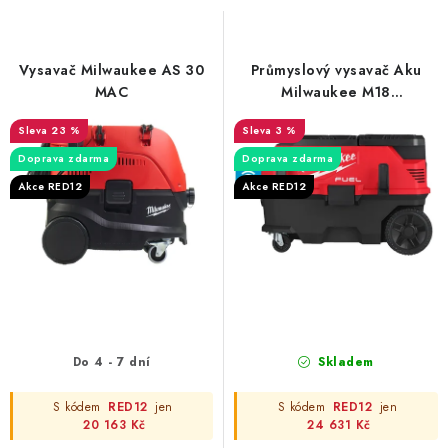
s
n
p
í
r
p
Vysavač Milwaukee AS 30
Průmyslový vysavač Aku
o
r
MAC
Milwaukee M18
ONEF2VC34M-0
d
o
23 %
3 %
u
d
Doprava zdarma
Doprava zdarma
k
u
Akce RED12
Akce RED12
t
k
ů
t
ů
Do 4 - 7 dní
Skladem
S kódem
RED12
jen
S kódem
RED12
jen
20 163 Kč
24 631 Kč