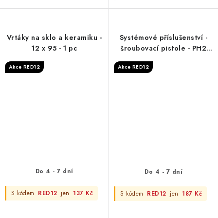
Vrtáky na sklo a keramiku -
Systémové příslušenství -
12 x 95 - 1 pc
šroubovací pistole - PH2
148 mm - 3 pcs
Akce RED12
Akce RED12
Do 4 - 7 dní
Do 4 - 7 dní
S kódem
RED12
jen
137 Kč
S kódem
RED12
jen
187 Kč