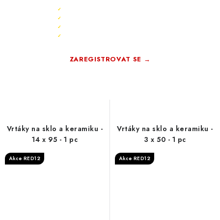
Sleva 10 % ihned po registraci
✓
Bonus 3 % na další nákup
✓
Exkluzivní akce pouze pro členy
✓
Registrace rychlá a zdarma
✓
ZAREGISTROVAT SE →
Zdarma · Bez závazků
Vrtáky na sklo a keramiku -
Vrtáky na sklo a keramiku -
14 x 95 - 1 pc
3 x 50 - 1 pc
Akce RED12
Akce RED12