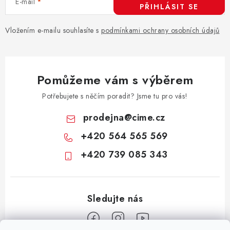
E-mail
p
PŘIHLÁSIT SE
r
v
Vložením e-mailu souhlasíte s
podmínkami ochrany osobních údajů
k
y
v
Pomůžeme vám s výběrem
ý
p
Potřebujete s něčím poradit? Jsme tu pro vás!
i
prodejna
@
cime.cz
s
+420 564 565 569
u
+420 739 085 343