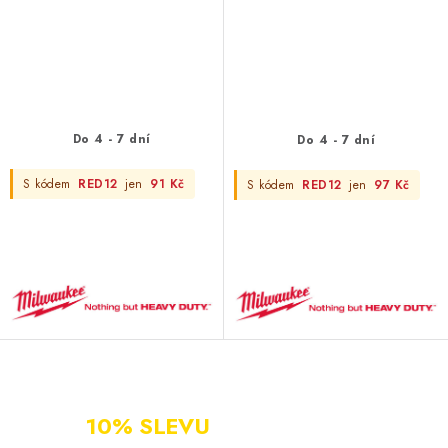
Do 4 - 7 dní
Do 4 - 7 dní
S kódem
RED12
jen
91 Kč
S kódem
RED12
jen
97 Kč
NOVÝ ZÁKAZNÍK?
ZAREGISTRUJ SE A ZÍSKEJ
10% SLEVU
PO CELÝ ROK