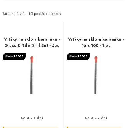
p
z
i
e
Stránka
1
z
1
-
15
položek celkem
s
n
p
í
r
p
Vrtáky na sklo a keramiku -
Vrtáky na sklo a keramiku -
o
r
Glass & Tile Drill Set - 5pc
16 x 100 - 1 pc
d
o
Akce RED12
Akce RED12
u
d
k
u
t
k
ů
t
ů
Do 4 - 7 dní
Do 4 - 7 dní