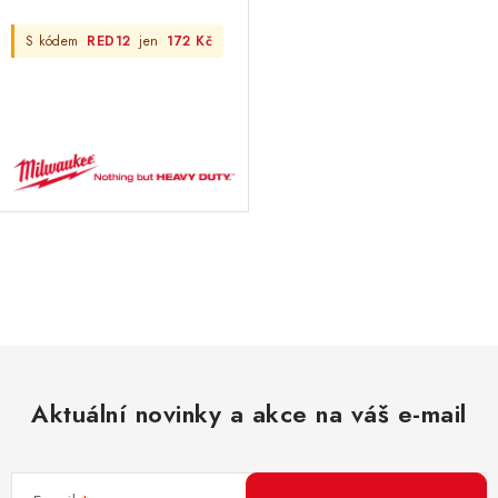
S kódem
RED12
jen
172 Kč
O
v
l
á
d
Aktuální novinky a akce na váš e-mail
a
c
í