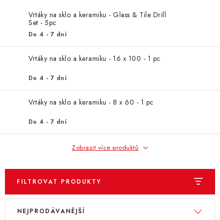
ZNAČKY
Vrtáky na sklo a keramiku - Glass & Tile Drill
Set - 5pc
KONTAKTY
OCHRANA OSOBNÍCH ÚDAJŮ
Do 4 - 7 dní
JAK NAKUPOVAT
OBCHODNÍ PODMÍNKY
ODSTOUPENÍ OD SMLOUVY
DOPRAVA A PLATBA
Vrtáky na sklo a keramiku - 16 x 100 - 1 pc
EXPEDICE ZBOŽÍ
REKLAMACE ZAKOUPENÉHO ZBOŽÍ
Do 4 - 7 dní
Vrtáky na sklo a keramiku - 8 x 60 - 1 pc
Do 4 - 7 dní
Zobrazit více produktů
FILTROVAT PRODUKTY
V
Ř
NEJPRODÁVANĚJŠÍ
ý
a