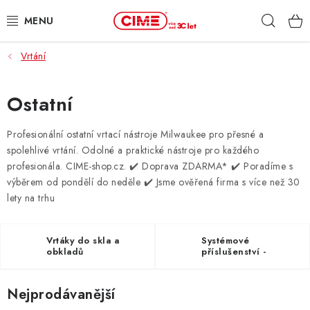
Přejít
Hleda
na
obsah
Vrtání
ZAHRADA, LES
DÍLNA, STAVBA
Ostatní
MILWAUKEE
Profesionální ostatní vrtací nástroje Milwaukee pro přesné a
spolehlivé vrtání. Odolné a praktické nástroje pro každého
profesionála. CIME-shop.cz.
✔️ Doprava ZDARMA* ✔️ Poradíme s
ELEKTROMOBILITA
výběrem od pondělí do neděle ✔️ Jsme ověřená firma s více než 30
lety na trhu
PROFI STROJE
PRODEJNY
Vrtáky do skla a
Systémové
obkladů
příslušenství -
šroubovací pistole
SLUŽBY
Nejprodávanější