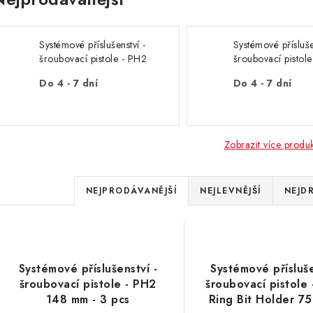
Systémové příslušenství -
Systémové přísluše
šroubovací pistole - PH2
šroubovací pistol
148 mm - 3 pcs
/ Ring Bit Holde
Do 4 - 7 dní
Do 4 - 7 dní
- 1 pc
Zobrazit více produ
Ř
NEJPRODÁVANĚJŠÍ
NEJLEVNĚJŠÍ
NEJD
a
V
z
ý
e
Systémové příslušenství -
Systémové přísluše
p
šroubovací pistole - PH2
šroubovací pistole
n
148 mm - 3 pcs
Ring Bit Holder 75