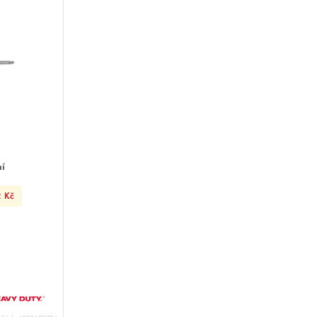
ní
2 Kč