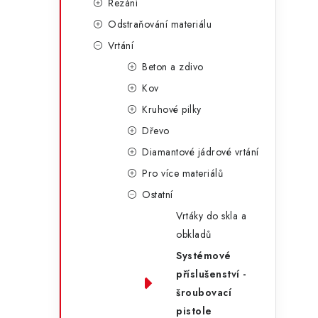
i
Řezání
Odstraňování materiálu
Vrtání
Beton a zdivo
Kov
Kruhové pilky
Dřevo
Diamantové jádrové vrtání
Pro více materiálů
Ostatní
t
Vrtáky do skla a
obkladů
Systémové
příslušenství -
šroubovací
pistole