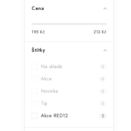
Cena
195
Kč
213
Kč
i
Štítky
Na skladě
0
Akce
0
Novinka
0
Tip
0
Akce RED12
2