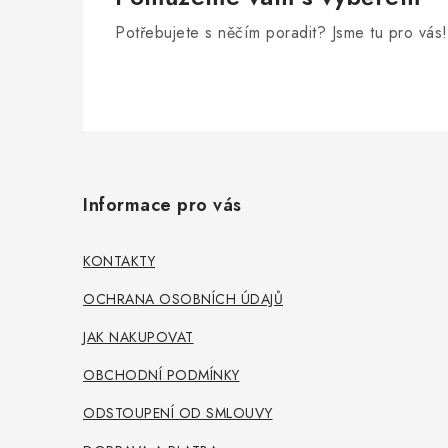
Potřebujete s něčím poradit? Jsme tu pro vás!
Z
á
Informace pro vás
p
a
KONTAKTY
t
OCHRANA OSOBNÍCH ÚDAJŮ
í
JAK NAKUPOVAT
OBCHODNÍ PODMÍNKY
ODSTOUPENÍ OD SMLOUVY