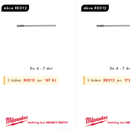
í
pc
s
Akce RED12
Akce RED12
p
p
r
r
o
o
d
d
u
u
k
Do 4 - 7 dní
Do 4 - 7 d
k
t
S kódem
RED12
jen
187 Kč
S kódem
RED12
jen
17
ů
ů