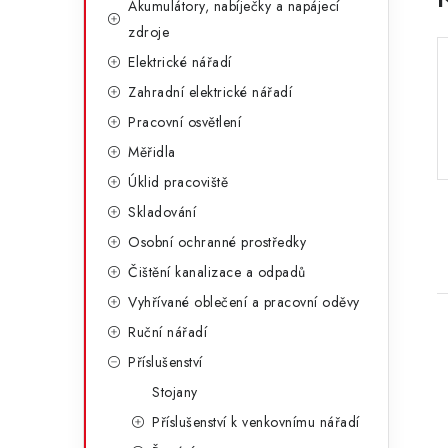
Akumulátory, nabíječky a napájecí
a
r
zdroje
n
i
Elektrické nářadí
e
n
Zahradní elektrické nářadí
Pracovní osvětlení
í
Měřidla
p
Úklid pracoviště
a
Skladování
n
Osobní ochranné prostředky
Čištění kanalizace a odpadů
e
Vyhřívané oblečení a pracovní oděvy
l
Ruční nářadí
Příslušenství
Stojany
Příslušenství k venkovnímu nářadí