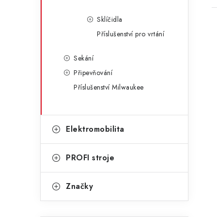
Sklíčidla
Příslušenství pro vrtání
Sekání
Připevňování
l
Příslušenství Milwaukee
Elektromobilita
í
PROFI stroje
r
Značky