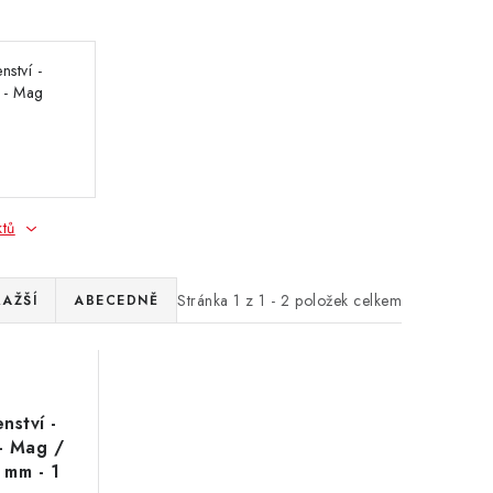
nství -
e - Mag
r 75 mm
ktů
Stránka
1
z
1
-
2
položek celkem
RAŽŠÍ
ABECEDNĚ
nství -
 - Mag /
 mm - 1