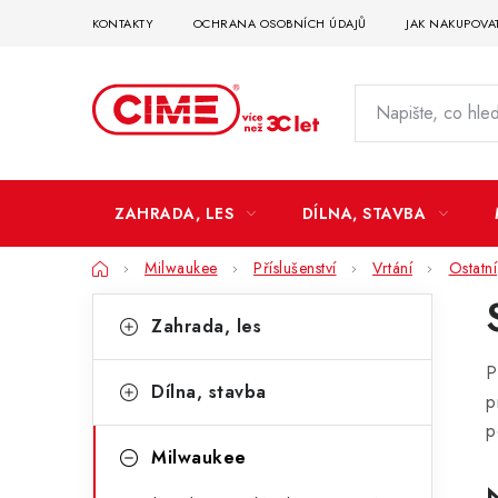
Přejít
KONTAKTY
OCHRANA OSOBNÍCH ÚDAJŮ
JAK NAKUPOVA
na
obsah
ZAHRADA, LES
DÍLNA, STAVBA
Domů
Milwaukee
Příslušenství
Vrtání
Ostatní
P
K
Přeskočit
Zahrada, les
kategorie
a
o
P
t
s
Dílna, stavba
p
e
t
p
g
Milwaukee
r
o