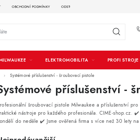
T
OBCHODNÍ PODMÍNKY
ODSTOUPENÍ OD SMLOUVY
DOPRAVA A P
MILWAUKEE
ELEKTROMOBILITA
PROFI STROJE
Systémové příslušenství - šroubovací pistole
Systémové příslušenství - š
rofesionální šroubovací pistole Milwaukee a příslušenství pr
raktické nástroje pro každého profesionála. CIME-shop.cz.
✔️
ondělí do neděle ✔️ Jsme ověřená firma s více než 30 lety na 
Nejprodávanější