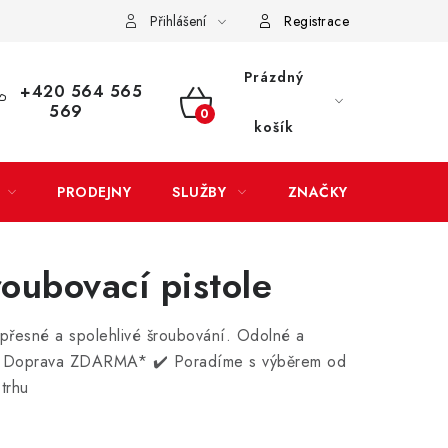
Přihlášení
Registrace
LATBA
EXPEDICE ZBOŽÍ
REKLAMACE ZAKOUPENÉHO ZBOŽÍ
Prázdný
+420 564 565
569
NÁKUPNÍ
košík
KOŠÍK
PRODEJNY
SLUŽBY
ZNAČKY
roubovací pistole
o přesné a spolehlivé šroubování. Odolné a
 Doprava ZDARMA* ✔️ Poradíme s výběrem od
trhu