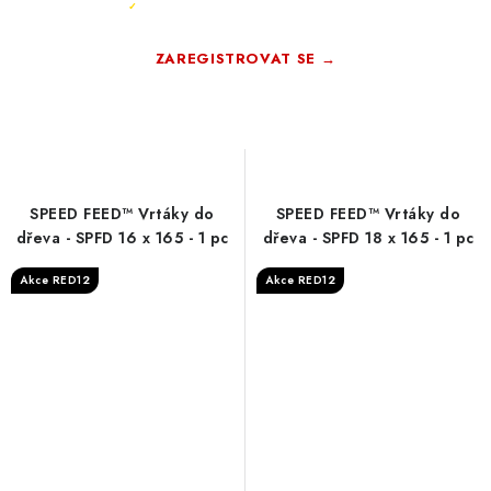
Registrace rychlá a zdarma
✓
ZAREGISTROVAT SE →
Zdarma · Bez závazků
SPEED FEED™ Vrtáky do
SPEED FEED™ Vrtáky do
dřeva - SPFD 16 x 165 - 1 pc
dřeva - SPFD 18 x 165 - 1 pc
Akce RED12
Akce RED12