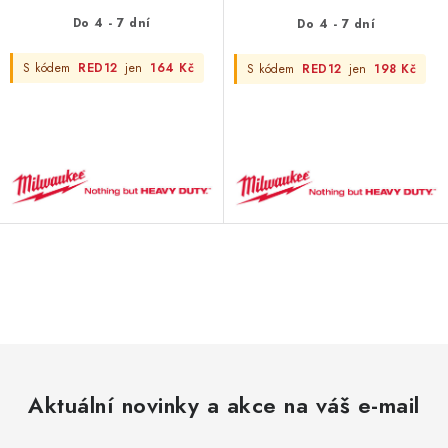
Do 4 - 7 dní
Do 4 - 7 dní
S kódem
RED12
jen
164 Kč
S kódem
RED12
jen
198 Kč
O
v
l
á
d
Aktuální novinky a akce na váš e-mail
a
c