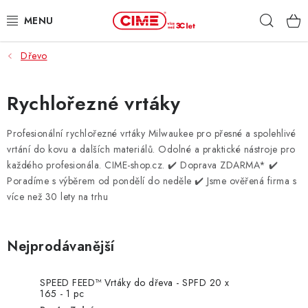
Přejít
Hleda
na
obsah
Dřevo
ZAHRADA, LES
DÍLNA, STAVBA
Rychlořezné vrtáky
MILWAUKEE
Profesionální rychlořezné vrtáky Milwaukee pro přesné a spolehlivé
vrtání do kovu a dalších materiálů. Odolné a praktické nástroje pro
každého profesionála. CIME-shop.cz.
✔️ Doprava ZDARMA* ✔️
ELEKTROMOBILITA
Poradíme s výběrem od pondělí do neděle ✔️ Jsme ověřená firma s
více než 30 lety na trhu
PROFI STROJE
PRODEJNY
Nejprodávanější
SLUŽBY
SPEED FEED™ Vrtáky do dřeva - SPFD 20 x
165 - 1 pc