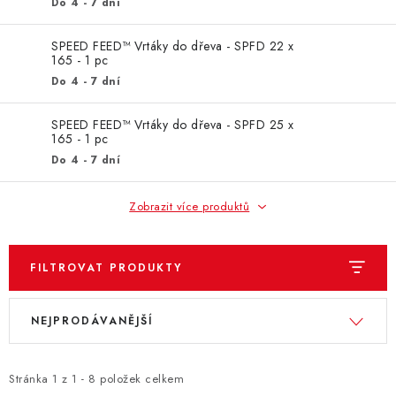
ZNAČKY
Do 4 - 7 dní
SPEED FEED™ Vrtáky do dřeva - SPFD 22 x
KONTAKTY
OCHRANA OSOBNÍCH ÚDAJŮ
165 - 1 pc
JAK NAKUPOVAT
OBCHODNÍ PODMÍNKY
Do 4 - 7 dní
ODSTOUPENÍ OD SMLOUVY
DOPRAVA A PLATBA
SPEED FEED™ Vrtáky do dřeva - SPFD 25 x
EXPEDICE ZBOŽÍ
REKLAMACE ZAKOUPENÉHO ZBOŽÍ
165 - 1 pc
Do 4 - 7 dní
Zobrazit více produktů
FILTROVAT PRODUKTY
V
Ř
NEJPRODÁVANĚJŠÍ
ý
a
p
z
i
e
Stránka
1
z
1
-
8
položek celkem