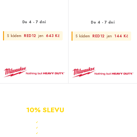
Do 4 - 7 dní
Do 4 - 7 dní
S kódem
RED12
jen
643 Kč
S kódem
RED12
jen
144 Kč
NOVÝ ZÁKAZNÍK?
ZAREGISTRUJ SE A ZÍSKEJ
10% SLEVU
PO CELÝ ROK
Sleva 10 % ihned po registraci
✓
Bonus 3 % na další nákup
✓
Exkluzivní akce pouze pro členy
✓