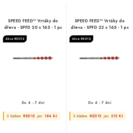
s
n
p
í
r
p
SPEED FEED™ Vrtáky do
SPEED FEED™ Vrtáky do
o
r
dřeva - SPFD 20 x 165 - 1 pc
dřeva - SPFD 22 x 165 - 1 pc
d
o
Akce RED12
Akce RED12
u
d
k
u
t
k
ů
t
ů
Do 4 - 7 dní
Do 4 - 7 dní
S kódem
RED12
jen
184 Kč
S kódem
RED12
jen
212 Kč