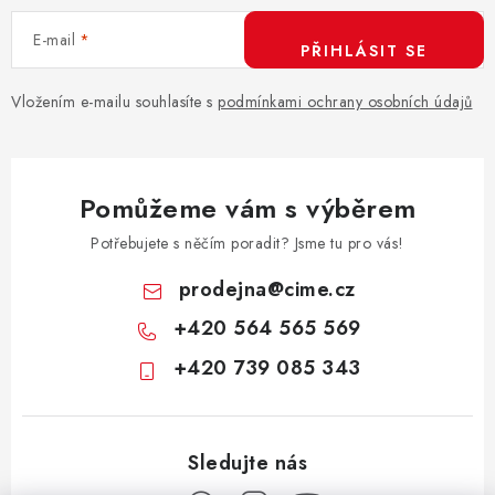
í
E-mail
p
PŘIHLÁSIT SE
r
v
Vložením e-mailu souhlasíte s
podmínkami ochrany osobních údajů
k
y
v
Pomůžeme vám s výběrem
ý
p
Potřebujete s něčím poradit? Jsme tu pro vás!
i
prodejna
@
cime.cz
s
+420 564 565 569
u
+420 739 085 343