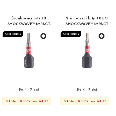
s
n
p
í
r
p
Šroubovací bity TX
Šroubovací bity TX BO
o
r
SHOCKWAVE™ IMPACT
SHOCKWAVE™ IMPACT
DUTY - S/Bit ShW TX7
DUTY - S/Bit ShW TX BO25
d
o
Akce RED12
Akce RED12
25mm - 3 pc
25mm - 3 pc
u
d
k
u
t
k
ů
t
ů
Do 4 - 7 dní
Do 4 - 7 dní
S kódem
RED12
jen
64 Kč
S kódem
RED12
jen
64 Kč