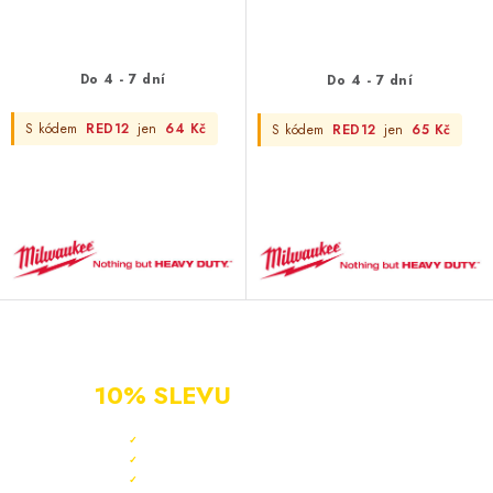
Do 4 - 7 dní
Do 4 - 7 dní
S kódem
RED12
jen
64 Kč
S kódem
RED12
jen
65 Kč
NOVÝ ZÁKAZNÍK?
ZAREGISTRUJ SE A ZÍSKEJ
10% SLEVU
PO CELÝ ROK
Sleva 10 % ihned po registraci
✓
Bonus 3 % na další nákup
✓
Exkluzivní akce pouze pro členy
✓