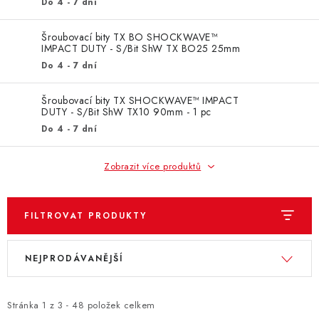
ZNAČKY
Do 4 - 7 dní
Šroubovací bity TX BO SHOCKWAVE™
KONTAKTY
OCHRANA OSOBNÍCH ÚDAJŮ
IMPACT DUTY - S/Bit ShW TX BO25 25mm
- 3 pc
JAK NAKUPOVAT
OBCHODNÍ PODMÍNKY
Do 4 - 7 dní
ODSTOUPENÍ OD SMLOUVY
DOPRAVA A PLATBA
Šroubovací bity TX SHOCKWAVE™ IMPACT
EXPEDICE ZBOŽÍ
REKLAMACE ZAKOUPENÉHO ZBOŽÍ
DUTY - S/Bit ShW TX10 90mm - 1 pc
Do 4 - 7 dní
Zobrazit více produktů
FILTROVAT PRODUKTY
V
Ř
NEJPRODÁVANĚJŠÍ
ý
a
p
z
i
e
Stránka
1
z
3
-
48
položek celkem