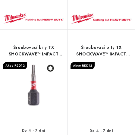
Šroubovací bity TX
Šroubovací bity TX
SHOCKWAVE™ IMPACT
SHOCKWAVE™ IMPACT
DUTY - S/Bit ShW TX10
DUTY - S/Bit ShW TX8
Akce RED12
Akce RED12
90mm - 1 pc
25mm - 3 pc
Do 4 - 7 dní
Do 4 - 7 dní