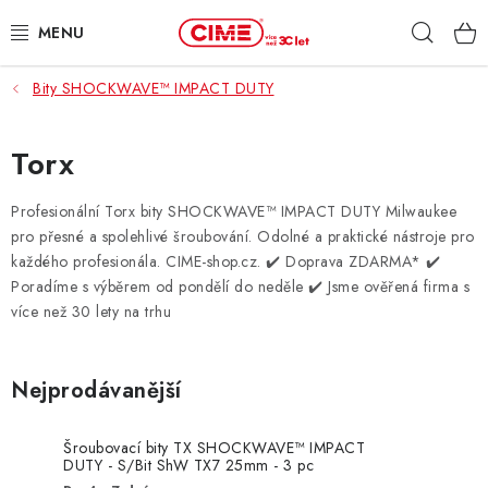
Přejít
Hleda
na
obsah
Bity SHOCKWAVE™ IMPACT DUTY
ZAHRADA, LES
DÍLNA, STAVBA
Torx
MILWAUKEE
Profesionální Torx bity SHOCKWAVE™ IMPACT DUTY Milwaukee
pro přesné a spolehlivé šroubování. Odolné a praktické nástroje pro
každého profesionála. CIME-shop.cz.
✔️ Doprava ZDARMA* ✔️
ELEKTROMOBILITA
Poradíme s výběrem od pondělí do neděle ✔️ Jsme ověřená firma s
více než 30 lety na trhu
PROFI STROJE
PRODEJNY
Nejprodávanější
SLUŽBY
Šroubovací bity TX SHOCKWAVE™ IMPACT
DUTY - S/Bit ShW TX7 25mm - 3 pc