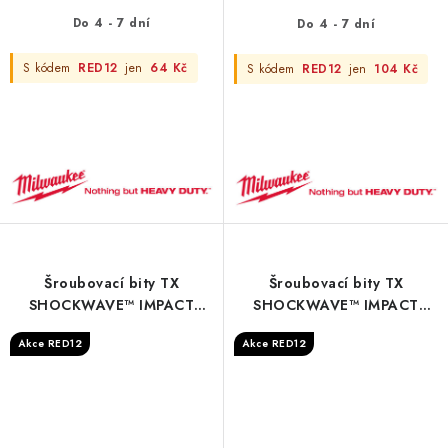
Do 4 - 7 dní
Do 4 - 7 dní
S kódem
RED12
jen
64 Kč
S kódem
RED12
jen
104 Kč
Šroubovací bity TX
Šroubovací bity TX
SHOCKWAVE™ IMPACT
SHOCKWAVE™ IMPACT
DUTY - S/Bit ShW TX45
DUTY - Shockwave TX7 x 25
Akce RED12
Akce RED12
25mm - 3 pc
mm - 2 pcs