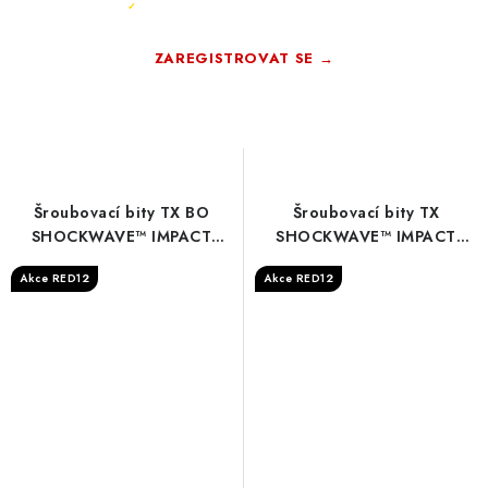
Registrace rychlá a zdarma
✓
ZAREGISTROVAT SE →
Zdarma · Bez závazků
Šroubovací bity TX BO
Šroubovací bity TX
SHOCKWAVE™ IMPACT
SHOCKWAVE™ IMPACT
DUTY - S/Bit ShW TX BO40
DUTY - S/Bit ShW TX25
Akce RED12
Akce RED12
25mm - 3 pc
150mm - 1 pc