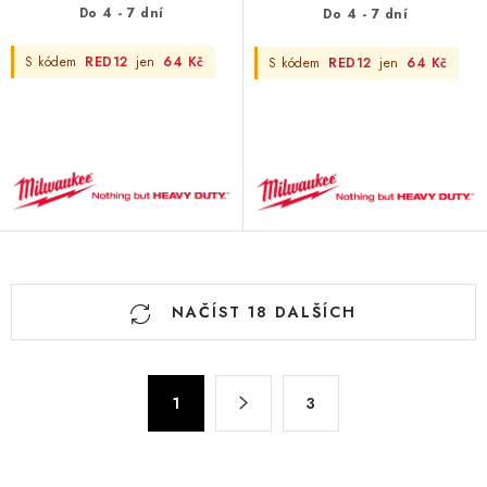
Do 4 - 7 dní
Do 4 - 7 dní
S kódem
RED12
jen
64 Kč
S kódem
RED12
jen
64 Kč
O
NAČÍST 18 DALŠÍCH
v
l
á
S
d
1
3
t
a
r
c
á