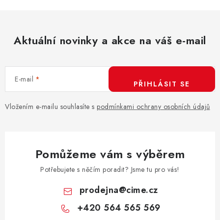
n
í
k
p
o
r
v
Aktuální novinky a akce na váš e-mail
v
á
k
n
y
í
v
E-mail
PŘIHLÁSIT SE
ý
p
Vložením e-mailu souhlasíte s
podmínkami ochrany osobních údajů
i
s
u
Pomůžeme vám s výběrem
Potřebujete s něčím poradit? Jsme tu pro vás!
prodejna
@
cime.cz
+420 564 565 569