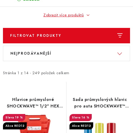
Zobrazit více produktů
FILTROVAT PRODUKTY
V
Ř
NEJPRODÁVANĚJŠÍ
ý
a
p
z
i
e
Stránka
1
z
14
-
249
položek celkem
s
n
p
í
r
p
Hlavice průmyslové
Sada průmyslových hlavic
o
r
SHOCKWAVE™ 1/2" HEX
pro auta SHOCKWAVE™
Milwaukee – 13 ks
Milwaukee
d
o
19 %
16 %
u
d
Akce RED12
Akce RED12
k
u