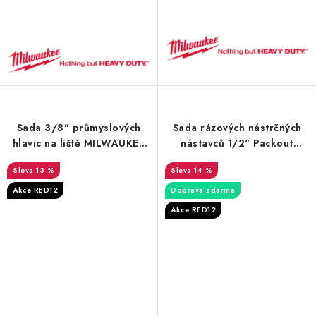
Sada 3/8" průmyslových
Sada rázových nástrčných
hlavic na liště MILWAUKEE
nástavců 1/2" Packout
SHOCKWAVE – 9 ks
Milwaukee 10-24 mm
13 %
14 %
prodloužené (16 ks)
Akce RED12
Doprava zdarma
Akce RED12