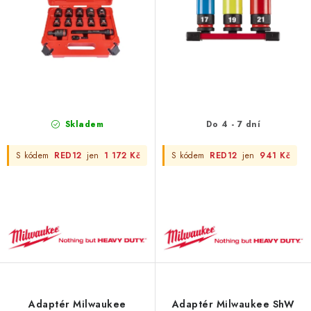
t
k
ů
t
ů
Skladem
Do 4 - 7 dní
S kódem
RED12
jen
1 172 Kč
S kódem
RED12
jen
941 Kč
Adaptér Milwaukee
Adaptér Milwaukee ShW