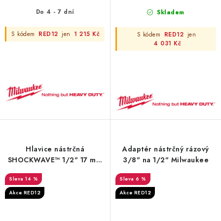
Do 4 - 7 dní
Skladem
S kódem
RED12
jen
1 215 Kč
S kódem
RED12
jen
4 031 Kč
Hlavice nástrčná
Adaptér nástrčný rázový
SHOCKWAVE™ 1/2" 17 mm
3/8" na 1/2" Milwaukee
Milwaukee
14 %
6 %
Akce RED12
Akce RED12