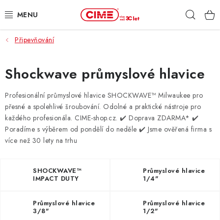
Přejít
Hleda
na
obsah
Připevňování
ZAHRADA, LES
DÍLNA, STAVBA
Shockwave průmyslové hlavice
MILWAUKEE
Profesionální průmyslové hlavice SHOCKWAVE™ Milwaukee pro
přesné a spolehlivé šroubování. Odolné a praktické nástroje pro
každého profesionála. CIME-shop.cz.
✔️ Doprava ZDARMA* ✔️
ELEKTROMOBILITA
Poradíme s výběrem od pondělí do neděle ✔️ Jsme ověřená firma s
více než 30 lety na trhu
PROFI STROJE
PRODEJNY
SHOCKWAVE™
Průmyslové hlavice
IMPACT DUTY
1/4"
IMPACT SOCKETS
SLUŽBY
Průmyslové hlavice
Průmyslové hlavice
3/8"
1/2"