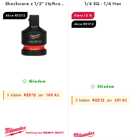
Shockwave z 1/2" čtyřhran
1/4 SQ - 1/4 Hex
na 3/8"
Akce RED12
12 %
Akce RED12
Skladem
Skladem
S kódem
RED12
jen
169 Kč
S kódem
RED12
jen
351 Kč