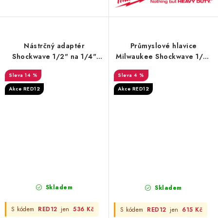
Nástrčný adaptér
Průmyslové hlavice
Shockwave 1/2" na 1/4"
Milwaukee Shockwave 1/2"
HEX Milwaukee
HEX adapér set (4 ks)
14 %
4 %
Akce RED12
Akce RED12
Skladem
Skladem
S kódem
RED12
jen
536 Kč
S kódem
RED12
jen
615 Kč