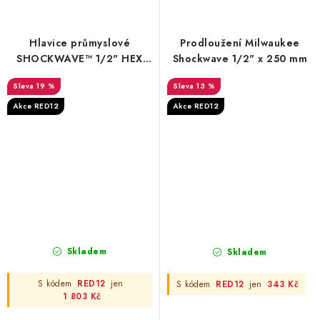
Hlavice průmyslové
Prodloužení Milwaukee
SHOCKWAVE™ 1/2" HEX
Shockwave 1/2" x 250 mm
Milwaukee – 10 ks
19 %
13 %
Akce RED12
Akce RED12
Skladem
Skladem
S kódem
RED12
jen
S kódem
RED12
jen
343 Kč
1 803 Kč