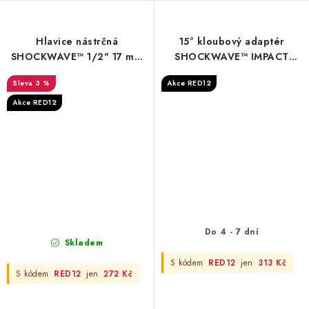
Hlavice nástrčná
15° kloubový adaptér
SHOCKWAVE™ 1/2" 17 mm
SHOCKWAVE™ IMPACT
Milwaukee
DUTY ½″ - 1/2" impact
3 %
Akce RED12
universal joint-1pc
Akce RED12
Do 4 - 7 dní
Skladem
S kódem
RED12
jen
313 Kč
S kódem
RED12
jen
272 Kč