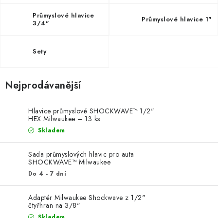
ZNAČKY
Průmyslové hlavice
Průmyslové hlavice 1"
3/4"
KONTAKTY
OCHRANA OSOBNÍCH ÚDAJŮ
JAK NAKUPOVAT
OBCHODNÍ PODMÍNKY
Sety
ODSTOUPENÍ OD SMLOUVY
DOPRAVA A PLATBA
EXPEDICE ZBOŽÍ
REKLAMACE ZAKOUPENÉHO ZBOŽÍ
Nejprodávanější
Hlavice průmyslové SHOCKWAVE™ 1/2"
HEX Milwaukee – 13 ks
Skladem
Sada průmyslových hlavic pro auta
SHOCKWAVE™ Milwaukee
Do 4 - 7 dní
Adaptér Milwaukee Shockwave z 1/2"
čtyřhran na 3/8"
Skladem