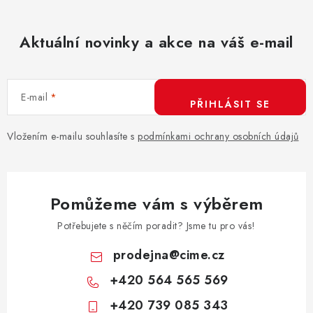
k
p
o
r
v
Aktuální novinky a akce na váš e-mail
v
á
k
n
y
í
v
E-mail
PŘIHLÁSIT SE
ý
p
Vložením e-mailu souhlasíte s
podmínkami ochrany osobních údajů
i
s
u
Pomůžeme vám s výběrem
Potřebujete s něčím poradit? Jsme tu pro vás!
prodejna
@
cime.cz
+420 564 565 569
+420 739 085 343