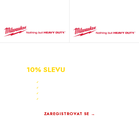
NOVÝ ZÁKAZNÍK?
ZAREGISTRUJ SE A ZÍSKEJ
10% SLEVU
PO CELÝ ROK
Sleva 10 % ihned po registraci
✓
Bonus 3 % na další nákup
✓
Exkluzivní akce pouze pro členy
✓
Registrace rychlá a zdarma
✓
ZAREGISTROVAT SE →
Zdarma · Bez závazků