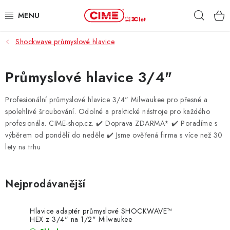
Přejít
Hleda
na
obsah
Shockwave průmyslové hlavice
ZAHRADA, LES
DÍLNA, STAVBA
Průmyslové hlavice 3/4"
MILWAUKEE
Profesionální průmyslové hlavice 3/4" Milwaukee pro přesné a
spolehlivé šroubování. Odolné a praktické nástroje pro každého
profesionála. CIME-shop.cz.
✔️ Doprava ZDARMA* ✔️ Poradíme s
ELEKTROMOBILITA
výběrem od pondělí do neděle ✔️ Jsme ověřená firma s více než 30
lety na trhu
PROFI STROJE
PRODEJNY
Nejprodávanější
SLUŽBY
Hlavice adaptér průmyslové SHOCKWAVE™
HEX z 3/4" na 1/2" Milwaukee