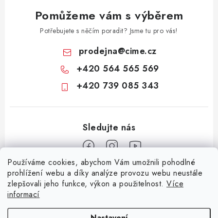
v
Pomůžeme vám s výběrem
ý
p
Potřebujete s něčím poradit? Jsme tu pro vás!
i
prodejna
@
cime.cz
s
+420 564 565 569
u
+420 739 085 343
Používáme cookies, abychom Vám umožnili pohodlné
Z
prohlížení webu a díky analýze provozu webu neustále
zlepšovali jeho funkce, výkon a použitelnost.
Více
á
informací
Informace pro vás
p
a
KONTAKTY
CIME group
Billy Goat
Walker
Stavební technika
Nastavení