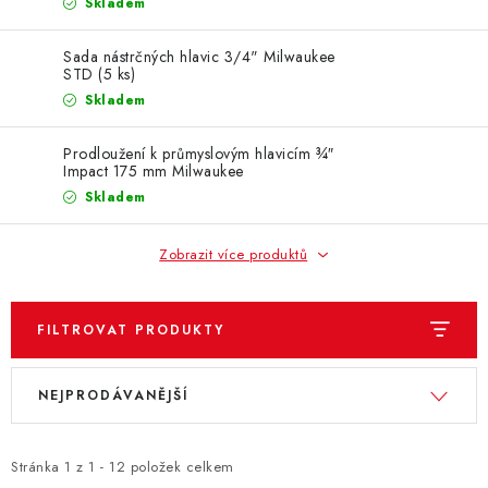
ZNAČKY
Skladem
Sada nástrčných hlavic 3/4" Milwaukee
KONTAKTY
OCHRANA OSOBNÍCH ÚDAJŮ
STD (5 ks)
JAK NAKUPOVAT
OBCHODNÍ PODMÍNKY
Skladem
ODSTOUPENÍ OD SMLOUVY
DOPRAVA A PLATBA
Prodloužení k průmyslovým hlavicím ¾″
EXPEDICE ZBOŽÍ
REKLAMACE ZAKOUPENÉHO ZBOŽÍ
Impact 175 mm Milwaukee
Skladem
Zobrazit více produktů
FILTROVAT PRODUKTY
V
Ř
NEJPRODÁVANĚJŠÍ
ý
a
p
z
i
e
Stránka
1
z
1
-
12
položek celkem