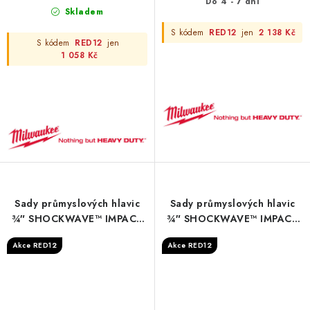
Do 4 - 7 dní
Skladem
S kódem
RED12
jen
2 138 Kč
S kódem
RED12
jen
1 058 Kč
Sady průmyslových hlavic
Sady průmyslových hlavic
¾″ SHOCKWAVE™ IMPACT
¾″ SHOCKWAVE™ IMPACT
DUTY v pěnové vložce -
DUTY v pěnové vložce -
Akce RED12
Akce RED12
3/4" Sockets STD foam set
Foam + PP 417 x 355 mm
1 (12 pc)
3/4" Deep 1 - 1 pc