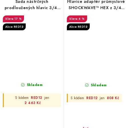
Sada nástrčných
Hlavice adaptér průmyslové
prodloužených hlavic 3/4"
SHOCKWAVE™ HEX z 3/4"
Milwaukee pro nákladní
na 1" Milwaukee
17 %
6 %
automobily a autobusy (5
ks)
Akce RED12
Akce RED12
Skladem
Skladem
S kódem
RED12
jen
S kódem
RED12
jen
808 Kč
2 463 Kč