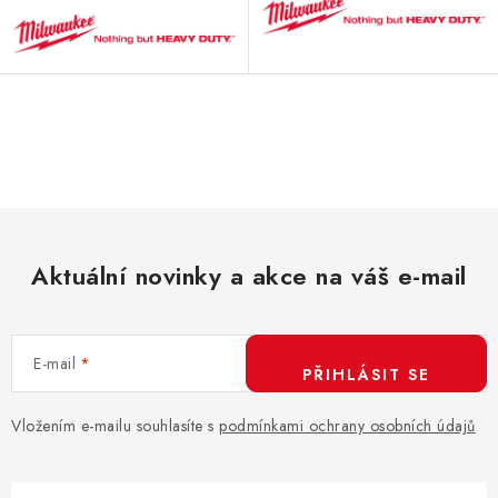
O
v
l
á
d
Aktuální novinky a akce na váš e-mail
a
c
í
E-mail
p
PŘIHLÁSIT SE
r
v
Vložením e-mailu souhlasíte s
podmínkami ochrany osobních údajů
k
y