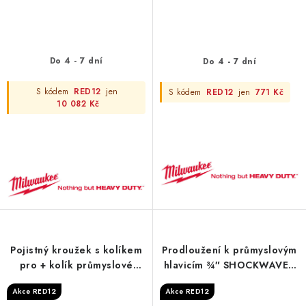
Do 4 - 7 dní
Do 4 - 7 dní
S kódem
RED12
jen
S kódem
RED12
jen
771 Kč
10 082 Kč
Pojistný kroužek s kolíkem
Prodloužení k průmyslovým
pro + kolík průmyslové
hlavicím ¾″ SHOCKWAVE™
hlavice ¾″ - 3/4" retaining
IMPACT DUTY - 250 mm
Akce RED12
Akce RED12
ring+pin-1pc
3/4" impact extension - 1pc