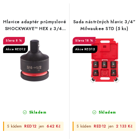
s
n
p
í
r
p
Hlavice adaptér průmyslové
Sada nástrčných hlavic 3/4"
o
r
SHOCKWAVE™ HEX z 3/4"
Milwaukee STD (5 ks)
na 1/2" Milwaukee
d
o
8 %
18 %
u
d
Akce RED12
Akce RED12
k
u
t
k
ů
t
ů
Skladem
Skladem
S kódem
RED12
jen
642 Kč
S kódem
RED12
jen
2 133 Kč