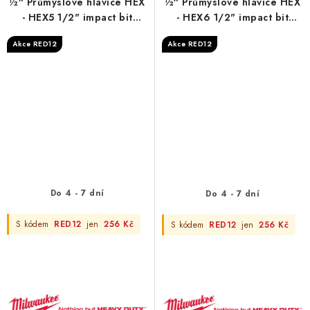
½″ Průmyslové hlavice HEX
½″ Průmyslové hlavice HEX
- HEX5 1/2" impact bit
- HEX6 1/2" impact bit
socket
socket
Akce RED12
Akce RED12
Do 4 - 7 dní
Do 4 - 7 dní
S kódem
RED12
jen
256 Kč
S kódem
RED12
jen
256 Kč