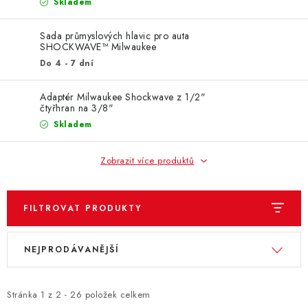
ZNAČKY
Skladem
Sada průmyslových hlavic pro auta
KONTAKTY
OCHRANA OSOBNÍCH ÚDAJŮ
SHOCKWAVE™ Milwaukee
JAK NAKUPOVAT
OBCHODNÍ PODMÍNKY
Do 4 - 7 dní
ODSTOUPENÍ OD SMLOUVY
DOPRAVA A PLATBA
Adaptér Milwaukee Shockwave z 1/2"
EXPEDICE ZBOŽÍ
REKLAMACE ZAKOUPENÉHO ZBOŽÍ
čtyřhran na 3/8"
Skladem
Zobrazit více produktů
FILTROVAT PRODUKTY
V
Ř
NEJPRODÁVANĚJŠÍ
ý
a
p
z
i
e
Stránka
1
z
2
-
26
položek celkem