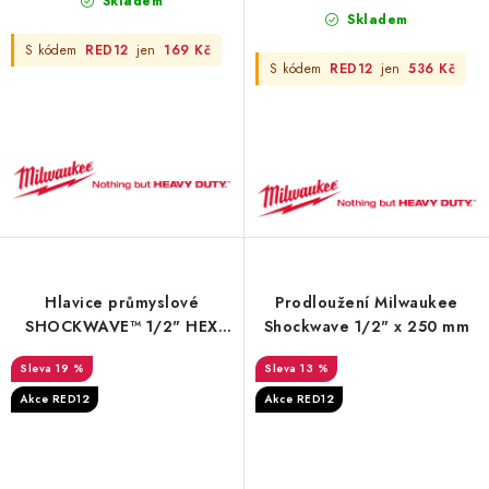
Skladem
Skladem
S kódem
RED12
jen
169 Kč
S kódem
RED12
jen
536 Kč
Hlavice průmyslové
Prodloužení Milwaukee
SHOCKWAVE™ 1/2" HEX
Shockwave 1/2" x 250 mm
Milwaukee – 10 ks
19 %
13 %
Akce RED12
Akce RED12