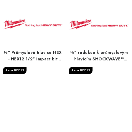
½″ Průmyslové hlavice HEX
½" redukce k průmyslovým
- HEX12 1/2" impact bit
hlavicím SHOCKWAVE™
socket
IMPACT DUTY - Impact
Akce RED12
Akce RED12
socket adaptor 1/2" to
3/4"-1pc