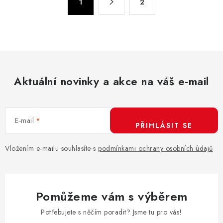
d
1
2
t
a
r
c
á
n
í
k
p
o
r
v
Aktuální novinky a akce na váš e-mail
v
á
k
n
y
í
v
E-mail
PŘIHLÁSIT SE
ý
p
Vložením e-mailu souhlasíte s
podmínkami ochrany osobních údajů
i
s
u
Pomůžeme vám s výběrem
Potřebujete s něčím poradit? Jsme tu pro vás!