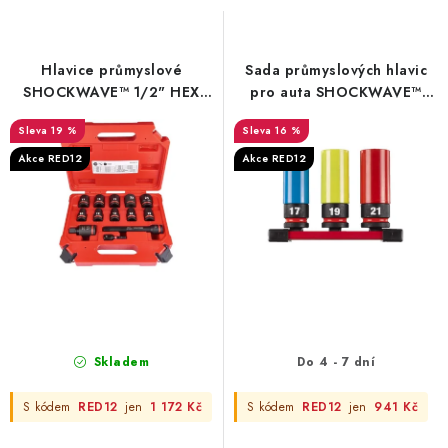
s
n
p
í
r
p
Hlavice průmyslové
Sada průmyslových hlavic
o
r
SHOCKWAVE™ 1/2" HEX
pro auta SHOCKWAVE™
Milwaukee – 13 ks
Milwaukee
d
o
19 %
16 %
u
d
Akce RED12
Akce RED12
k
u
t
k
ů
t
ů
Skladem
Do 4 - 7 dní
S kódem
RED12
jen
1 172 Kč
S kódem
RED12
jen
941 Kč