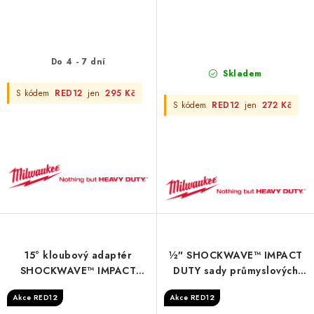
Do 4 - 7 dní
Skladem
S kódem
RED12
jen
295 Kč
S kódem
RED12
jen
272 Kč
15° kloubový adaptér
½″ SHOCKWAVE™ IMPACT
SHOCKWAVE™ IMPACT
DUTY sady průmyslových
DUTY ½″ - 1/2" impact
hlavic v pěnových vložkách -
Akce RED12
Akce RED12
universal joint-1pc
Foam + PP 417 x 536 mm