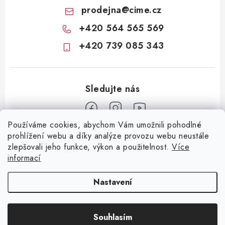
prodejna
@
cime.cz
+420 564 565 569
+420 739 085 343
Používáme cookies, abychom Vám umožnili pohodlné
Z
prohlížení webu a díky analýze provozu webu neustále
zlepšovali jeho funkce, výkon a použitelnost.
Více
á
informací
Informace pro vás
p
a
KONTAKTY
CIME group
Billy Goat
Walker
Stavební technika
Nastavení
t
Zemědělská technika
Komunální technika
OCHRANA OSOBNÍCH ÚDAJŮ
í
Souhlasím
JAK NAKUPOVAT
Copyright 2026
CIME SHOP
. Všechna práva vyhrazena.