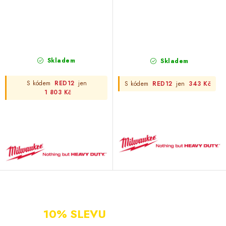
Skladem
Skladem
S kódem
RED12
jen
S kódem
RED12
jen
343 Kč
1 803 Kč
NOVÝ ZÁKAZNÍK?
ZAREGISTRUJ SE A ZÍSKEJ
10% SLEVU
PO CELÝ ROK