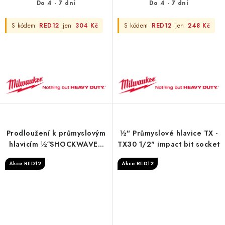
Do 4 - 7 dní
Do 4 - 7 dní
S kódem
RED12
jen
304 Kč
S kódem
RED12
jen
248 Kč
Prodloužení k průmyslovým
½″ Průmyslové hlavice TX -
hlavicím ½˝ SHOCKWAVE™
TX30 1/2" impact bit socket
IMPACT DUTY - 150 mm 1/2"
Akce RED12
Akce RED12
impact extension - 1pc