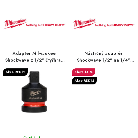
Adaptér Milwaukee
Nástrčný adaptér
Shockwave z 1/2" čtyřhran
Shockwave 1/2" na 1/4"
na 3/8"
HEX Milwaukee
Akce RED12
14 %
Akce RED12