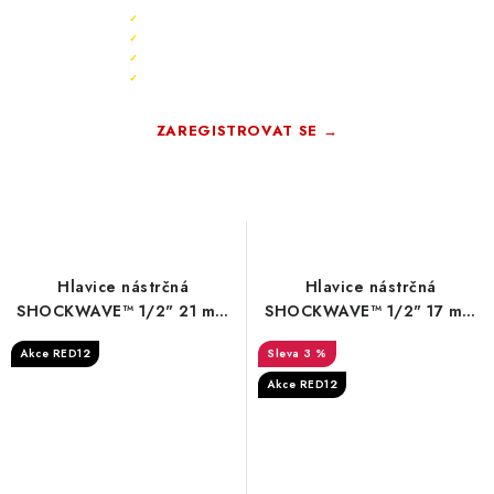
Sleva 10 % ihned po registraci
✓
Bonus 3 % na další nákup
✓
Exkluzivní akce pouze pro členy
✓
Registrace rychlá a zdarma
✓
ZAREGISTROVAT SE →
Zdarma · Bez závazků
Hlavice nástrčná
Hlavice nástrčná
SHOCKWAVE™ 1/2" 21 mm
SHOCKWAVE™ 1/2" 17 mm
Milwaukee
Milwaukee
Akce RED12
3 %
Akce RED12