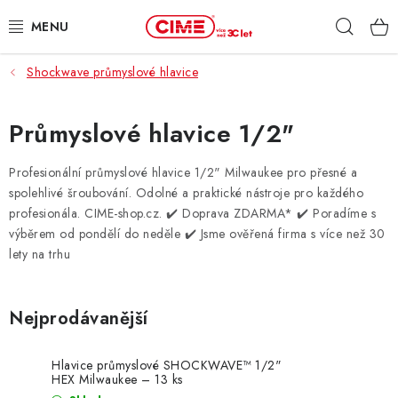
Přejít
Hleda
na
obsah
Shockwave průmyslové hlavice
ZAHRADA, LES
DÍLNA, STAVBA
Průmyslové hlavice 1/2"
MILWAUKEE
Profesionální průmyslové hlavice 1/2" Milwaukee pro přesné a
spolehlivé šroubování. Odolné a praktické nástroje pro každého
profesionála. CIME-shop.cz.
✔️ Doprava ZDARMA* ✔️ Poradíme s
ELEKTROMOBILITA
výběrem od pondělí do neděle ✔️ Jsme ověřená firma s více než 30
lety na trhu
PROFI STROJE
PRODEJNY
Nejprodávanější
SLUŽBY
Hlavice průmyslové SHOCKWAVE™ 1/2"
HEX Milwaukee – 13 ks