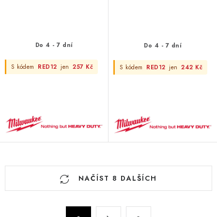
Do 4 - 7 dní
Do 4 - 7 dní
S kódem
RED12
jen
257 Kč
S kódem
RED12
jen
242 Kč
O
NAČÍST 8 DALŠÍCH
v
l
á
S